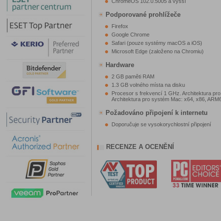
ChromeOS 102.0.5005 a vyšší
Podporované prohlížeče
Firefox
Google Chrome
Safari (pouze systémy macOS a iOS)
Microsoft Edge (založeno na Chromiu)
Hardware
2 GB paměti RAM
1.3 GB volného místa na disku
Procesor s frekvencí 1 GHz. Architektura pr
Architektura pro systém Mac: x64, x86, ARM6
Požadováno připojení k internetu
Doporučuje se vysokorychlostní připojení
RECENZE A OCENĚNÍ