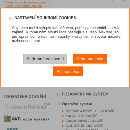
Podmínky technické podpory
Žádost o odbornou pomoc
Akční nabídky
NASTAVENÍ SOUKROMÍ COOKIES.
Jak nakupovat?
Abychom mohli vylepšovat náš web, potřebujeme vědět, co Vás
Dárek při nákupu
zajímá. K tomu nám slouží řada nástrojů a služeb. Některé jsou
Způsoby platby
pro správnou funkci naší stránky nezbytné, o zbytku můžete
rozhodnout sami.
Obchodní podmínky
Prodejci
Nástroje
Podrobné nastavení
Odmítnout vše
Diskuze
Potřebuji poradit
Přijmout vše
VIP sekce
POŽADAVKY NA SYSTÉM
Operační systém
Microsoft Windows 11, 10 a novější
macOS 11.x a novější
Google Android 10 a vyšší
Apple iOS 16 nebo novější