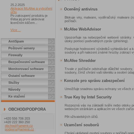
25.2.2025
Aktivace McAfee a vytvoření
Oceněný antivirus
účtu
Po zakoupení produktu je
Blokuje viry, malware, vyděračský malware (
třeba jej první aktivovat
počítači.
licenčním klíčem...
McAfee WebAdvisor
Více ...
Upozorňuje na nebezpečné webové stránky. 
útoky pomocí podvodných zpráv (phishing).
AntiSpam
Poštovní servery
Poskytuje hodnocení výsledků vyhledávání a kon
soubory a při nalezení známé hrozby zobrazí v
Firewally
McAfee Shredder
Bezpečnostní software
Monitorovací software
Trvale z počítače odstraňuje důležité soubory,
soubory, čímž chrání vaši identitu a osobní údaj
Ostatní software
Konzole pro správu zabezpečení
Služby
Umožňuje snadnou správu ochrany ve všech zaří
Návody
Ke stažení
True Key by Intel Security
Rozpozná vás na základě tváře nebo otisku prs
OBCHOD/PODPORA
webovým stránkám a aplikacím ve všech zaříz
Pět uživatelských účtů.
+420 556 706 203
+420 222 360 250
Uzamčení souborů
obchod@amenit.cz
podpora@amenit.cz
Chrání ukládané osobní soubory v počítači pomoc