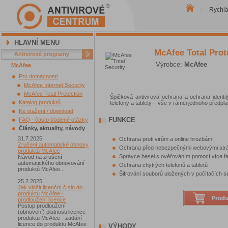
Rychl
|
HLAVNÍ MENU
McAfee Total Prot
Antivirové programy
Výrobce:
McAfee
McAfee
Pro domácnosti
McAfee Internet Security
McAfee Total Protection
Špičková antivirová ochrana a ochrana ident
Katalog produktů
telefony a tablety – vše v rámci jednoho předpla
Ke stažení / download
FUNKCE
FAQ - často kladené otázky
Články, aktuality, návody
31.7.2025
Ochrana proti virům a online hrozbám
Zrušení automatické obnovy
Ochrana před nebezpečnými webovými strá
produktů McAfee
Správce hesel s ověřováním pomocí více fa
Návod na zrušení
automatického obnovování
Ochrana chytrých telefonů a tabletů
produktů McAfee...
Šifrování souborů uložených v počítačích
25.2.2025
Jak vložit licenční číslo do
produktu McAfee -
prodloužení licence
Postup prodloužení
(obnovení) platnosti licence
produktu McAfee - zadání
licence do produktu McAfee
VÝHODY