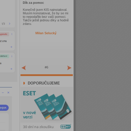
Dík za pomoc
Konečně jsem KIS nainstaloval.
Musím konstatovat, že by se mi
to nepodařilo bez vaší pomoci.
Takže ještě jednou díky a hodně
zdaru.
Milan Selucký
#6
DOPORUČUJEME