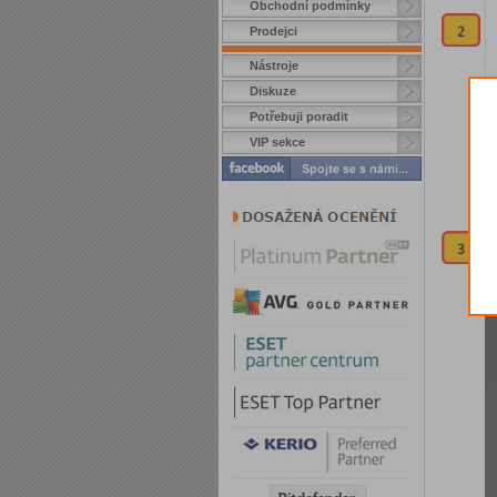
Obchodní podmínky
Prodejci
Nástroje
Diskuze
Potřebuji poradit
VIP sekce
Od