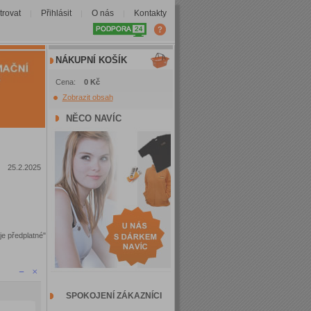
trovat
Přihlásit
O nás
Kontakty
|
|
|
NÁKUPNÍ KOŠÍK
Cena:
0 Kč
Zobrazit obsah
NĚCO NAVÍC
25.2.2025
e předplatné"
SPOKOJENÍ ZÁKAZNÍCI