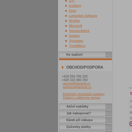
GFI
IceWarp
Kerio
Lamantine Software
McAfee
Microsoft
NortonLifelock
Sophos
Symantec
TrendMicro
Ke stažení
OBCHOD/PODPORA
+420 556 706 203
+420 222 360 250
obchod@amenit.cz
podpora@amenit.cz
Podmínky technické podpory
Žádost o odbornou pomoc
Akční nabídky
Jak nakupovat?
Dárek při nákupu
Způsoby platby