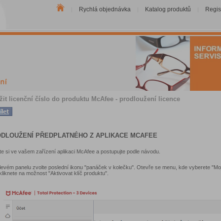
Rychlá objednávka
Katalog produktů
Regis
|
|
|
žit licenční číslo do produktu McAfee - prodloužení licence
DLOUŽENÍ PŘEDPLATNÉHO Z APLIKACE MCAFEE
e si ve vašem zařízení aplikaci McAfee a postupujte podle návodu.
levém panelu zvolte poslední ikonu "panáček v kolečku". Otevře se menu, kde vyberete "Moj
kliknete na možnost "Aktivovat klíč produktu".