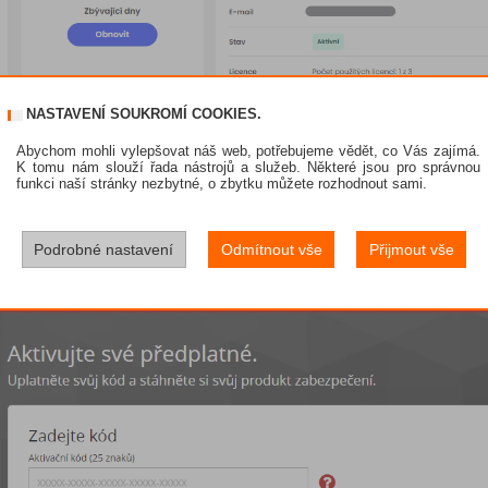
NASTAVENÍ SOUKROMÍ COOKIES.
Abychom mohli vylepšovat náš web, potřebujeme vědět, co Vás zajímá.
K tomu nám slouží řada nástrojů a služeb. Některé jsou pro správnou
funkci naší stránky nezbytné, o zbytku můžete rozhodnout sami.
kaz váš pošle na stránky McAfee, kde vložíte klíč a prodloužíte své předplatné.
Podrobné nastavení
Odmítnout vše
Přijmout vše