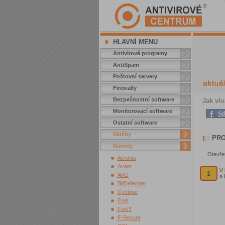
HLAVNÍ MENU
Antivirové programy
AntiSpam
Poštovní servery
Firewally
Bezpečnostní software
Jak vlo
Monitorovací software
Ostatní software
Služby
PRO
Návody
Otevřet
Acronis
Avast
V 
AVG
a 
BitDefender
Cyclope
Eset
FoxIT
F-Secure