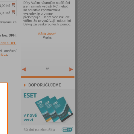
Díky Vašim nástrojům na čištění
0,00 Kč
jsem si mohl vyčistit PC, neboť
se neustále zpomaloval a
6,00 Kč
výsledek je pro mne
překvapující. Jsem sice laik, ale
věřím, že to využívají i odborníci.
Děkujeme za
Děkuji za veškerou tech. pomoc.
Bělík Josef
u bez DPH.
Praha
 ceny s DPH
ní oddělení
t.cz
.
#8
DOPORUČUJEME