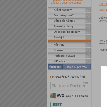
Žádost o odbornou pomoc
ESEF
Akční nabídky
ESEF
Jak nakupovat?
U těch
pochop
Dárek při nákupu
Způsoby platby
Obchodní podmínky
Prodejci
Pro zj
telefo
Nástroje
Podmín
Diskuze
Potřebuji poradit
VIP sekce