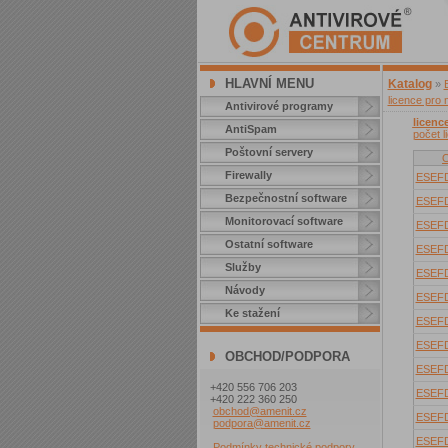
HLAVNÍ MENU
Katalog
»
licence pro 
Antivirové programy
licenc
AntiSpam
počet l
Poštovní servery
O
Firewally
ESEF
Bezpečnostní software
ESEF
Monitorovací software
ESEF
Ostatní software
ESEF
Služby
ESEF
Návody
ESEF
Ke stažení
ESEF
ESEF
OBCHOD/PODPORA
ESEF
+420 556 706 203
ESEF
+420 222 360 250
obchod@amenit.cz
ESEF
podpora@amenit.cz
ESEF
Podmínky technické podpory