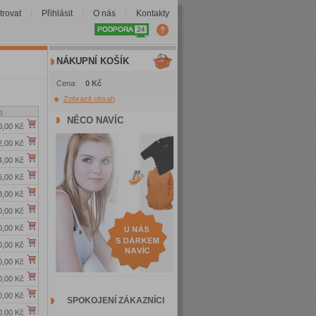
trovat
Přihlásit
O nás
Kontakty
|
|
|
NÁKUPNÍ KOŠÍK
Cena:
0 Kč
Zobrazit obsah
a
NĚCO NAVÍC
0,00 Kč
2,00 Kč
4,00 Kč
6,00 Kč
8,00 Kč
0,00 Kč
0,00 Kč
0,00 Kč
0,00 Kč
0,00 Kč
0,00 Kč
SPOKOJENÍ ZÁKAZNÍCI
0,00 Kč