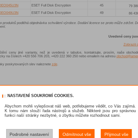
DEO045U3N
ESET Full Disk Encryption
45
79 38
DEO049U3N
ESET Full Disk Encryption
49
86 43
to produktů podléhá objednávka schválení výrobce. Dodání licence se proto může zdržet. 
ení.
Uvedené ceny jso
Zobrazit
ištění ceny jiné varianty, než je uvedená v tabulce, kontaktujte, prosím, naše obchod
nicky na číslech +420 556 706 203, +420 222 360 250 nebo emailem na adresu
obchod@ameni
ky poskytovaných slev naleznete
zde
.
NASTAVENÍ SOUKROMÍ COOKIES.
Abychom mohli vylepšovat náš web, potřebujeme vědět, co Vás zajímá.
K tomu nám slouží řada nástrojů a služeb. Některé jsou pro správnou
funkci naší stránky nezbytné, o zbytku můžete rozhodnout sami.
Podrobné nastavení
Odmítnout vše
Přijmout vše