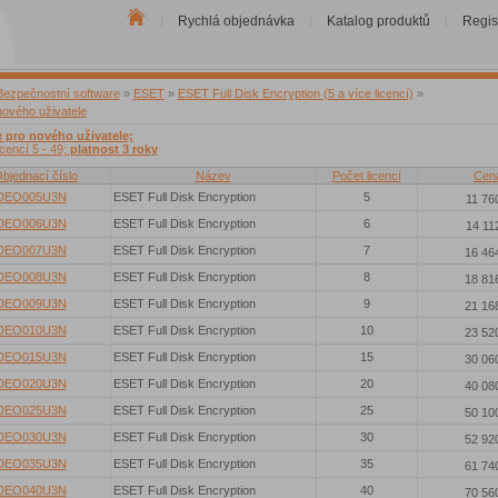
Rychlá objednávka
Katalog produktů
Regis
|
|
|
Bezpečnostní software
»
ESET
»
ESET Full Disk Encryption (5 a více licencí)
»
nového uživatele
e pro nového uživatele;
icencí 5 - 49;
platnost 3 roky
bjednací číslo
Název
Počet licencí
Cen
DEO005U3N
ESET Full Disk Encryption
5
11 76
DEO006U3N
ESET Full Disk Encryption
6
14 11
DEO007U3N
ESET Full Disk Encryption
7
16 46
DEO008U3N
ESET Full Disk Encryption
8
18 81
DEO009U3N
ESET Full Disk Encryption
9
21 16
DEO010U3N
ESET Full Disk Encryption
10
23 52
DEO015U3N
ESET Full Disk Encryption
15
30 06
DEO020U3N
ESET Full Disk Encryption
20
40 08
DEO025U3N
ESET Full Disk Encryption
25
50 10
DEO030U3N
ESET Full Disk Encryption
30
52 92
DEO035U3N
ESET Full Disk Encryption
35
61 74
DEO040U3N
ESET Full Disk Encryption
40
70 56