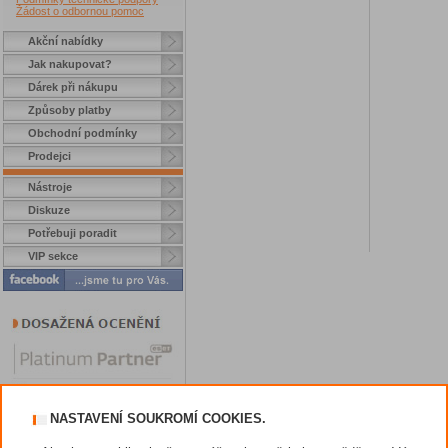
Žádost o odbornou pomoc
Akční nabídky
Jak nakupovat?
Dárek při nákupu
Způsoby platby
Obchodní podmínky
Prodejci
Nástroje
Diskuze
Potřebuji poradit
VIP sekce
NASTAVENÍ SOUKROMÍ COOKIES.