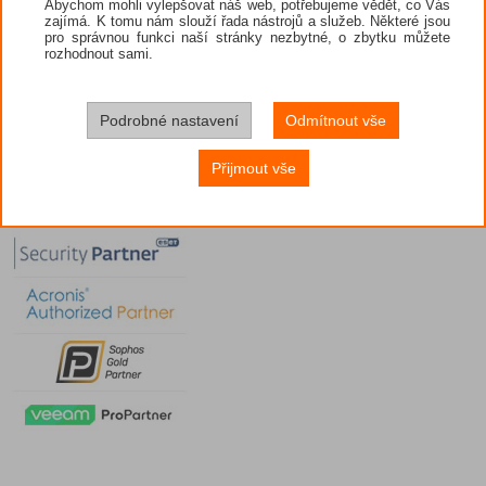
Abychom mohli vylepšovat náš web, potřebujeme vědět, co Vás
zajímá. K tomu nám slouží řada nástrojů a služeb. Některé jsou
pro správnou funkci naší stránky nezbytné, o zbytku můžete
rozhodnout sami.
Podrobné nastavení
Odmítnout vše
Přijmout vše