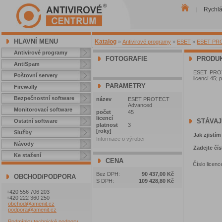
Rychl
|
HLAVNÍ MENU
Katalog
»
Antivirové programy
»
ESET
»
ESET PROT
Antivirové programy
FOTOGRAFIE
PRODUK
AntiSpam
ESET PROTE
Poštovní servery
licencí 45; 
PARAMETRY
Firewally
Bezpečnostní software
název
ESET PROTECT
Advanced
Monitorovací software
počet
45
licencí
STÁVAJ
Ostatní software
platnost
3
[roky]
Služby
Jak zjistím
Informace o výrobci
Návody
Zadejte čís
Ke stažení
CENA
Číslo licenc
Bez DPH:
90 437,00 Kč
OBCHOD/PODPORA
S DPH:
109 428,80 Kč
+420 556 706 203
+420 222 360 250
obchod@amenit.cz
podpora@amenit.cz
Podmínky technické podpory