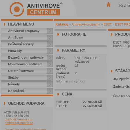
Rychl
|
HLAVNÍ MENU
Katalog
»
Antivirové programy
»
ESET
»
ESET PROT
Antivirové programy
FOTOGRAFIE
PRODUK
AntiSpam
ESET PROTE
Poštovní servery
licencí 15; 
PARAMETRY
Firewally
Bezpečnostní software
název
ESET PROTECT
Advanced
Monitorovací software
počet
15
licencí
STÁVAJ
Ostatní software
platnost
2
[roky]
Služby
Jak zjistím
Informace o výrobci
Návody
Zadejte čís
Ke stažení
CENA
Číslo licenc
Bez DPH:
22 785,00 Kč
OBCHOD/PODPORA
S DPH:
27 569,90 Kč
+420 556 706 203
+420 222 360 250
obchod@amenit.cz
podpora@amenit.cz
Podmínky technické podpory