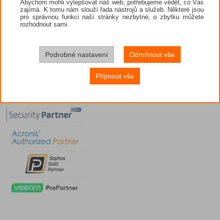
Abychom mohli vylepšovat náš web, potřebujeme vědět, co Vás
zajímá. K tomu nám slouží řada nástrojů a služeb. Některé jsou
pro správnou funkci naší stránky nezbytné, o zbytku můžete
rozhodnout sami.
Podrobné nastavení
Odmítnout vše
Přijmout vše