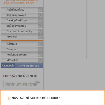
Žádost o odbornou pomoc
Akční nabídky
Jak nakupovat?
Dárek při nákupu
Způsoby platby
Obchodní podmínky
Prodejci
Nástroje
Diskuze
Potřebuji poradit
VIP sekce
NASTAVENÍ SOUKROMÍ COOKIES.