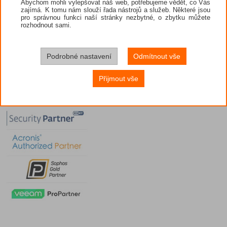
Abychom mohli vylepšovat náš web, potřebujeme vědět, co Vás
zajímá. K tomu nám slouží řada nástrojů a služeb. Některé jsou
pro správnou funkci naší stránky nezbytné, o zbytku můžete
rozhodnout sami.
Podrobné nastavení
Odmítnout vše
Přijmout vše