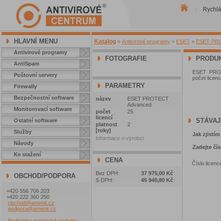
Rychl
|
HLAVNÍ MENU
Katalog
»
Antivirové programy
»
ESET
»
ESET PROT
Antivirové programy
FOTOGRAFIE
PRODUK
AntiSpam
ESET PROTE
Poštovní servery
počet licenc
PARAMETRY
Firewally
Bezpečnostní software
název
ESET PROTECT
Advanced
Monitorovací software
počet
25
licencí
STÁVAJ
Ostatní software
platnost
2
[roky]
Služby
Jak zjistím
Informace o výrobci
Návody
Zadejte čís
Ke stažení
CENA
Číslo licenc
Bez DPH:
37 975,00 Kč
OBCHOD/PODPORA
S DPH:
45 949,80 Kč
+420 556 706 203
+420 222 360 250
obchod@amenit.cz
podpora@amenit.cz
Podmínky technické podpory