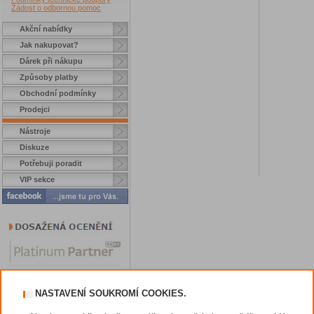
Žádost o odbornou pomoc
Akční nabídky
Jak nakupovat?
Dárek při nákupu
Způsoby platby
Obchodní podmínky
Prodejci
Nástroje
Diskuze
Potřebuji poradit
VIP sekce
NASTAVENÍ SOUKROMÍ COOKIES.