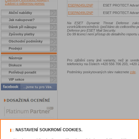
Žádost o odbornou pomoc
ESEPA045U2NP
ESET PROTECT Advan
Akční nabídky
ESEPA049U2NP
ESET PROTECT Advan
Jak nakupovat?
Na ESET Dynamic Threat Defense zakoup
vzorků/licence/měsíc (počítáno do celkového 
Dárek při nákupu
Defense pro ESET Mail Security.
Způsoby platby
Do 99 licencí není přístup do detailního reportu 
Obchodní podmínky
Prodejci
Nástroje
Pro zjištění ceny jiné varianty, než je uve
telefonicky na číslech +420 556 706 203, +42
Diskuze
Podmínky poskytovaných slev naleznete
zde
.
Potřebuji poradit
VIP sekce
NASTAVENÍ SOUKROMÍ COOKIES.