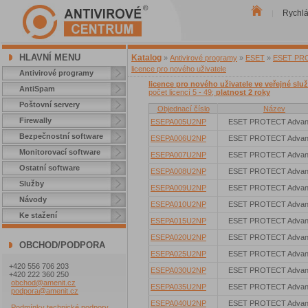
Rychl
|
HLAVNÍ MENU
Katalog
»
Antivirové programy
»
ESET
»
ESET PROT
licence pro nového uživatele
Antivirové programy
licence pro nového uživatele ve veřejné slu
AntiSpam
počet licencí 5 - 49;
platnost 2 roky
Poštovní servery
Objednací číslo
Název
Firewally
ESEPA005U2NP
ESET PROTECT Advan
Bezpečnostní software
ESEPA006U2NP
ESET PROTECT Advan
Monitorovací software
ESEPA007U2NP
ESET PROTECT Advan
Ostatní software
ESEPA008U2NP
ESET PROTECT Advan
Služby
ESEPA009U2NP
ESET PROTECT Advan
Návody
ESEPA010U2NP
ESET PROTECT Advan
Ke stažení
ESEPA015U2NP
ESET PROTECT Advan
ESEPA020U2NP
ESET PROTECT Advan
OBCHOD/PODPORA
ESEPA025U2NP
ESET PROTECT Advan
+420 556 706 203
ESEPA030U2NP
ESET PROTECT Advan
+420 222 360 250
obchod@amenit.cz
ESEPA035U2NP
ESET PROTECT Advan
podpora@amenit.cz
ESEPA040U2NP
ESET PROTECT Advan
Podmínky technické podpory