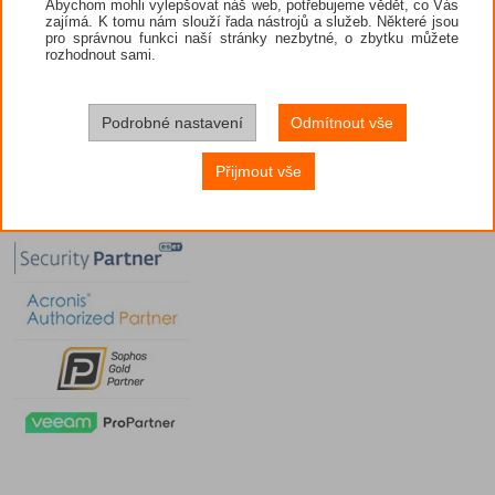
Abychom mohli vylepšovat náš web, potřebujeme vědět, co Vás
zajímá. K tomu nám slouží řada nástrojů a služeb. Některé jsou
pro správnou funkci naší stránky nezbytné, o zbytku můžete
rozhodnout sami.
Podrobné nastavení
Odmítnout vše
Přijmout vše