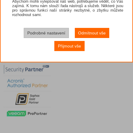
Abychom mohli vylepšovat náš web, potřebujeme vědět, co Vás
zajímá. K tomu nám slouží řada nástrojů a služeb. Některé jsou
pro správnou funkci naší stránky nezbytné, o zbytku můžete
rozhodnout sami.
Podrobné nastavení
Odmítnout vše
Přijmout vše