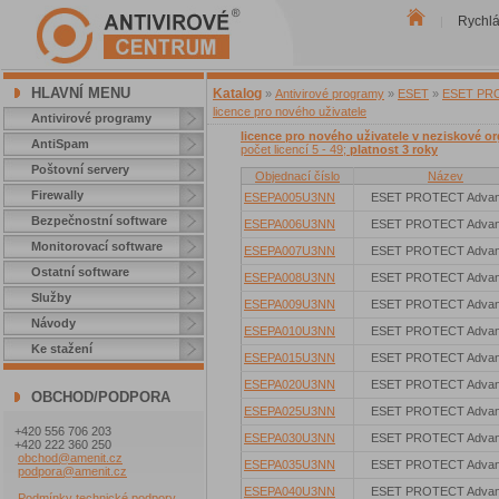
Rychl
|
HLAVNÍ MENU
Katalog
»
Antivirové programy
»
ESET
»
ESET PROT
licence pro nového uživatele
Antivirové programy
licence pro nového uživatele v neziskové or
AntiSpam
počet licencí 5 - 49;
platnost 3 roky
Poštovní servery
Objednací číslo
Název
Firewally
ESEPA005U3NN
ESET PROTECT Adva
Bezpečnostní software
ESEPA006U3NN
ESET PROTECT Adva
Monitorovací software
ESEPA007U3NN
ESET PROTECT Adva
Ostatní software
ESEPA008U3NN
ESET PROTECT Adva
Služby
ESEPA009U3NN
ESET PROTECT Adva
Návody
ESEPA010U3NN
ESET PROTECT Adva
Ke stažení
ESEPA015U3NN
ESET PROTECT Adva
ESEPA020U3NN
ESET PROTECT Adva
OBCHOD/PODPORA
ESEPA025U3NN
ESET PROTECT Adva
+420 556 706 203
ESEPA030U3NN
ESET PROTECT Adva
+420 222 360 250
obchod@amenit.cz
ESEPA035U3NN
ESET PROTECT Adva
podpora@amenit.cz
ESEPA040U3NN
ESET PROTECT Adva
Podmínky technické podpory