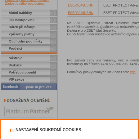
Žádost o odbornou pomoc
ESEPA045U3NN
ESET PROTECT Adva
Akční nabídky
ESEPA049U3NN
ESET PROTECT Adva
Jak nakupovat?
Na ESET Dynamic Threat Defense zakoup
vzorků/licence/měsíc (počítáno do celkového 
Dárek při nákupu
Defense pro ESET Mail Security.
Způsoby platby
Do 99 licencí není přístup do detailního reportu 
Obchodní podmínky
Prodejci
Nástroje
Pro zjištění ceny jiné varianty, než je uve
telefonicky na číslech +420 556 706 203, +42
Diskuze
Podmínky poskytovaných slev naleznete
zde
.
Potřebuji poradit
VIP sekce
NASTAVENÍ SOUKROMÍ COOKIES.