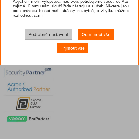
Abychom mohli vylepšovat náš web, potřebujeme vědět, co Vás
zajímá. K tomu nám slouží řada nástrojů a služeb. Některé jsou
pro správnou funkci naší stránky nezbytné, o zbytku můžete
rozhodnout sami.
Podrobné nastavení
Odmítnout vše
Přijmout vše