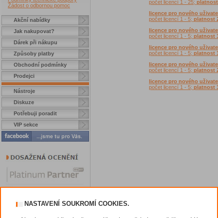
počet licencí 1 - 25;
platnost
Žádost o odbornou pomoc
licence pro nového uživate
počet licencí 1 - 5;
platnost 
Akční nabídky
licence pro nového uživate
Jak nakupovat?
počet licencí 1 - 5;
platnost 
Dárek při nákupu
licence pro nového uživate
počet licencí 1 - 5;
platnost 
Způsoby platby
licence pro nového uživate
Obchodní podmínky
počet licencí 1 - 5;
platnost 
Prodejci
licence pro nového uživate
počet licencí 1 - 5;
platnost 
Nástroje
Diskuze
Potřebuji poradit
VIP sekce
NASTAVENÍ SOUKROMÍ COOKIES.