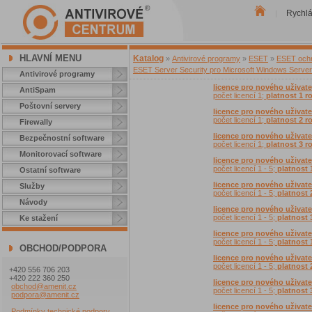
Rychl
|
HLAVNÍ MENU
Katalog
»
Antivirové programy
»
ESET
»
ESET ochr
ESET Server Security pro Microsoft Windows Server 
Antivirové programy
licence pro nového uživate
AntiSpam
počet licencí 1;
platnost 1 r
Poštovní servery
licence pro nového uživate
počet licencí 1;
platnost 2 r
Firewally
licence pro nového uživate
Bezpečnostní software
počet licencí 1;
platnost 3 r
Monitorovací software
licence pro nového uživatel
počet licencí 1 - 5;
platnost 
Ostatní software
licence pro nového uživatel
Služby
počet licencí 1 - 5;
platnost 
Návody
licence pro nového uživatel
počet licencí 1 - 5;
platnost 
Ke stažení
licence pro nového uživate
počet licencí 1 - 5;
platnost 
OBCHOD/PODPORA
licence pro nového uživate
počet licencí 1 - 5;
platnost 
+420 556 706 203
+420 222 360 250
licence pro nového uživate
obchod@amenit.cz
počet licencí 1 - 5;
platnost 
podpora@amenit.cz
licence pro nového uživate
Podmínky technické podpory