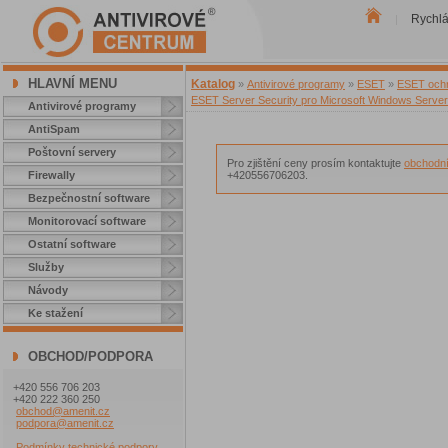
Rychl
|
HLAVNÍ MENU
Katalog
»
Antivirové programy
»
ESET
»
ESET ochr
ESET Server Security pro Microsoft Windows Server 
Antivirové programy
AntiSpam
Poštovní servery
Pro zjištění ceny prosím kontaktujte
obchodní
Firewally
+420556706203.
Bezpečnostní software
Monitorovací software
Ostatní software
Služby
Návody
Ke stažení
OBCHOD/PODPORA
+420 556 706 203
+420 222 360 250
obchod@amenit.cz
podpora@amenit.cz
Podmínky technické podpory