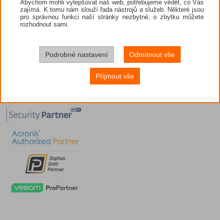
Abychom mohli vylepšovat náš web, potřebujeme vědět, co Vás
zajímá. K tomu nám slouží řada nástrojů a služeb. Některé jsou
pro správnou funkci naší stránky nezbytné, o zbytku můžete
rozhodnout sami.
Podrobné nastavení
Odmítnout vše
Přijmout vše