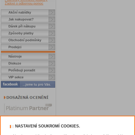
Žádost o odbornou pomoc
Akční nabídky
Jak nakupovat?
Dárek při nákupu
Způsoby platby
Obchodní podmínky
Prodejci
Nástroje
Diskuze
Potřebuji poradit
VIP sekce
NASTAVENÍ SOUKROMÍ COOKIES.