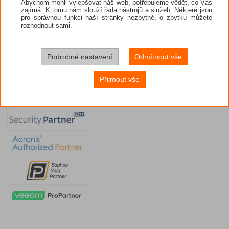
Abychom mohli vylepšovat náš web, potřebujeme vědět, co Vás
zajímá. K tomu nám slouží řada nástrojů a služeb. Některé jsou
pro správnou funkci naší stránky nezbytné, o zbytku můžete
rozhodnout sami.
Podrobné nastavení
Odmítnout vše
Přijmout vše