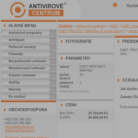
Rychl
|
HLAVNÍ MENU
Katalog
»
Antivirové programy
»
ESET
»
ESET ochra
ESET PROTECT Mail Plus (5 a více licencí)
»
obnove
Antivirové programy
AntiSpam
FOTOGRAFIE
PRODUK
Poštovní servery
ESET PROTEC
roky
Firewally
PARAMETRY
Bezpečnostní software
název
ESET PROTECT
Monitorovací software
Mail Plus
počet
20
Ostatní software
licencí
STÁVAJ
Služby
platnost
2
[roky]
Jak zjistím
Návody
Informace o výrobci
Ke stažení
Zadejte čís
CENA
Číslo licenc
OBCHOD/PODPORA
Bez DPH:
22 154,00 Kč
S DPH:
26 806,40 Kč
+420 556 706 203
+420 222 360 250
obchod@amenit.cz
podpora@amenit.cz
Podmínky technické podpory