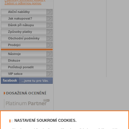
Žádost o odbornou pomoc
Akční nabídky
Jak nakupovat?
Dárek při nákupu
Způsoby platby
Obchodní podmínky
Prodejci
Nástroje
Diskuze
Potřebuji poradit
VIP sekce
NASTAVENÍ SOUKROMÍ COOKIES.