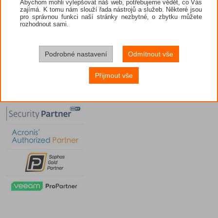
Abychom mohli vylepšovat náš web, potřebujeme vědět, co Vás
zajímá. K tomu nám slouží řada nástrojů a služeb. Některé jsou
pro správnou funkci naší stránky nezbytné, o zbytku můžete
rozhodnout sami.
Podrobné nastavení
Odmítnout vše
Přijmout vše