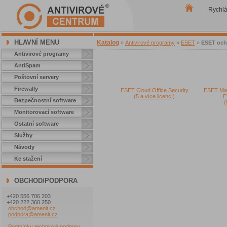
Rychl
|
HLAVNÍ MENU
Katalog
»
Antivirové programy
»
ESET
»
ESET ochr
Antivirové programy
AntiSpam
Poštovní servery
Firewally
ESET Cloud Office Security
ESET Mail
(5 a více licencí)
E
Bezpečnostní software
(
Monitorovací software
Ostatní software
Služby
Návody
Ke stažení
OBCHOD/PODPORA
+420 556 706 203
+420 222 360 250
obchod@amenit.cz
podpora@amenit.cz
Podmínky technické podpory