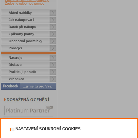
Žádost o odbornou pomoc
Akční nabídky
Jak nakupovat?
Dárek při nákupu
Způsoby platby
Obchodní podmínky
Prodejci
Nástroje
Diskuze
Potřebuji poradit
VIP sekce
NASTAVENÍ SOUKROMÍ COOKIES.