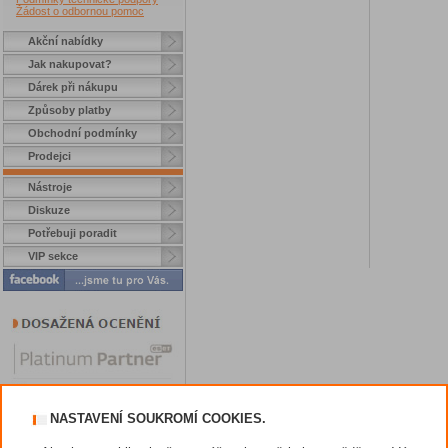
Žádost o odbornou pomoc
Akční nabídky
Jak nakupovat?
Dárek při nákupu
Způsoby platby
Obchodní podmínky
Prodejci
Nástroje
Diskuze
Potřebuji poradit
VIP sekce
NASTAVENÍ SOUKROMÍ COOKIES.