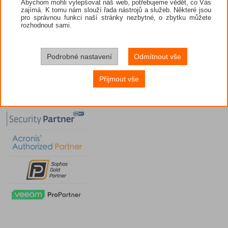
Abychom mohli vylepšovat náš web, potřebujeme vědět, co Vás
zajímá. K tomu nám slouží řada nástrojů a služeb. Některé jsou
pro správnou funkci naší stránky nezbytné, o zbytku můžete
rozhodnout sami.
Podrobné nastavení
Odmítnout vše
Přijmout vše