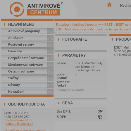
Rychl
|
HLAVNÍ MENU
Katalog
»
Antivirové programy
»
ESET
»
ESET ochra
ESET Mail Security pro Microsoft Exchange Server (5
Antivirové programy
AntiSpam
FOTOGRAFIE
PRODUK
Poštovní servery
ESET Mail S
školství; p
Firewally
chráněných
PARAMETRY
Bezpečnostní software
název
ESET Mail Security
Monitorovací software
pro Microsoft
Exchange Server
Ostatní software
počet
5
licencí
Služby
platnost
2
Návody
[roky]
Informace o výrobci
Ke stažení
CENA
OBCHOD/PODPORA
Bez DPH:
+420 556 706 203
+420 222 360 250
S DPH:
obchod@amenit.cz
podpora@amenit.cz
Podmínky technické podpory