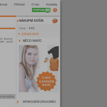
trovat
Přihlásit
O nás
Kontakty
|
|
|
NÁKUPNÍ KOŠÍK
Cena:
0 Kč
Zobrazit obsah
í licence;
NĚCO NAVÍC
ální počet
SPOKOJENÍ ZÁKAZNÍCI