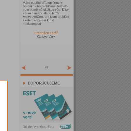
Velmi oceňuji přístup firmy k
řešení mého problému. Jednalo
se o poměrně složitou věc. Díky
serióznímu přístupu firmy
AntivirovéCentrum jsem problém
skutečně vyřešil k mé
spokojenosti.
František Farář
Karlovy Vary
#9
DOPORUČUJEME