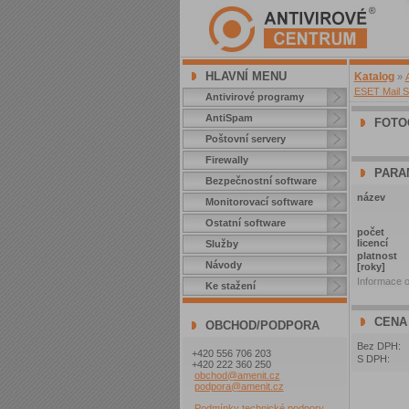
HLAVNÍ MENU
Katalog
»
ESET Mail Se
Antivirové programy
AntiSpam
FOTO
Poštovní servery
Firewally
PARA
Bezpečnostní software
název
Monitorovací software
Ostatní software
počet
licencí
Služby
platnost
Návody
[roky]
Informace o
Ke stažení
CENA
OBCHOD/PODPORA
Bez DPH:
+420 556 706 203
S DPH:
+420 222 360 250
obchod@amenit.cz
podpora@amenit.cz
Podmínky technické podpory