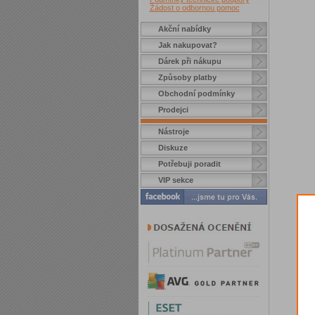
Žádost o odbornou pomoc
Akční nabídky
Jak nakupovat?
Dárek při nákupu
Způsoby platby
Obchodní podmínky
Prodejci
Nástroje
Diskuze
Potřebuji poradit
VIP sekce