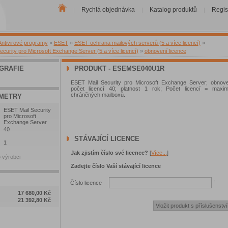
Rychlá objednávka
Katalog produktů
Regis
|
|
|
Antivirové programy
»
ESET
»
ESET ochrana mailových serverů (5 a více licencí)
»
curity pro Microsoft Exchange Server (5 a více licencí)
»
obnovení licence
GRAFIE
PRODUKT - ESEMSE040U1R
ESET Mail Security pro Microsoft Exchange Server; obnoven
počet licencí 40; platnost 1 rok; Počet licencí = maxim
chráněných mailboxů.
METRY
ESET Mail Security
pro Microsoft
Exchange Server
40
STÁVAJÍCÍ LICENCE
1
Jak zjistím číslo své licence?
[
Více...
]
 výrobci
Zadejte číslo Vaší stávající licence
!
Číslo licence
17 680,00 Kč
21 392,80 Kč