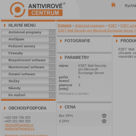
Rychl
|
HLAVNÍ MENU
Katalog
»
Antivirové programy
»
ESET
»
ESET ochra
ESET Mail Security pro Microsoft Exchange Server (5
Antivirové programy
AntiSpam
FOTOGRAFIE
PRODUK
Poštovní servery
ESET Mail 
uživatele ve
Firewally
maximální p
PARAMETRY
Bezpečnostní software
název
ESET Mail Security
Monitorovací software
pro Microsoft
Exchange Server
Ostatní software
počet
5
licencí
Služby
platnost
3
Návody
[roky]
Informace o výrobci
Ke stažení
CENA
OBCHOD/PODPORA
Bez DPH:
+420 556 706 203
+420 222 360 250
S DPH:
obchod@amenit.cz
podpora@amenit.cz
Podmínky technické podpory