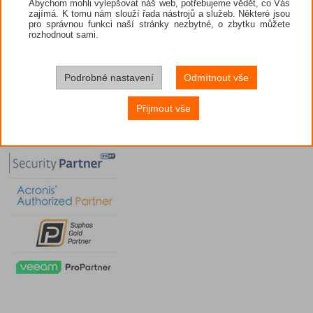
Abychom mohli vylepšovat náš web, potřebujeme vědět, co Vás
zajímá. K tomu nám slouží řada nástrojů a služeb. Některé jsou
pro správnou funkci naší stránky nezbytné, o zbytku můžete
rozhodnout sami.
Podrobné nastavení
Odmítnout vše
Přijmout vše