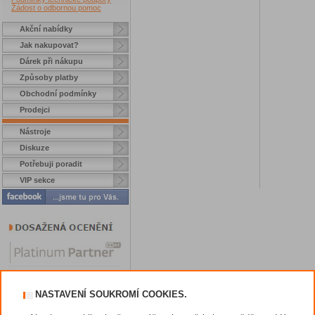
Žádost o odbornou pomoc
Akční nabídky
Jak nakupovat?
Dárek při nákupu
Způsoby platby
Obchodní podmínky
Prodejci
Nástroje
Diskuze
Potřebuji poradit
VIP sekce
NASTAVENÍ SOUKROMÍ COOKIES.