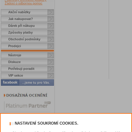
Žádost o odbornou pomoc
Akční nabídky
Jak nakupovat?
Dárek při nákupu
Způsoby platby
Obchodní podmínky
Prodejci
Nástroje
Diskuze
Potřebuji poradit
VIP sekce
NASTAVENÍ SOUKROMÍ COOKIES.