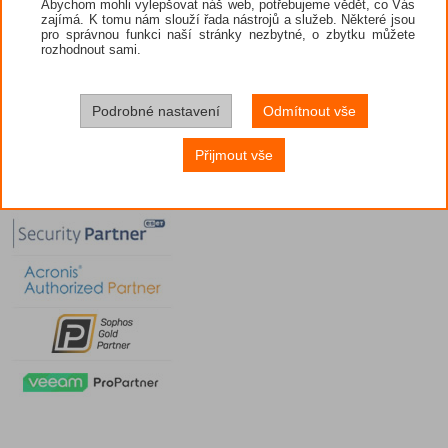
Abychom mohli vylepšovat náš web, potřebujeme vědět, co Vás
zajímá. K tomu nám slouží řada nástrojů a služeb. Některé jsou
pro správnou funkci naší stránky nezbytné, o zbytku můžete
rozhodnout sami.
Podrobné nastavení
Odmítnout vše
Přijmout vše