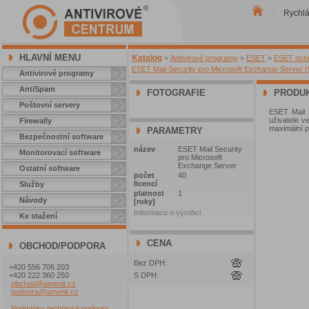
Rychl
|
HLAVNÍ MENU
Katalog
»
Antivirové programy
»
ESET
»
ESET ochra
ESET Mail Security pro Microsoft Exchange Server (5
Antivirové programy
AntiSpam
FOTOGRAFIE
PRODUK
Poštovní servery
ESET Mail 
uživatele ve
Firewally
maximální p
PARAMETRY
Bezpečnostní software
název
ESET Mail Security
Monitorovací software
pro Microsoft
Exchange Server
Ostatní software
počet
40
licencí
Služby
platnost
1
Návody
[roky]
Informace o výrobci
Ke stažení
CENA
OBCHOD/PODPORA
Bez DPH:
+420 556 706 203
+420 222 360 250
S DPH:
obchod@amenit.cz
podpora@amenit.cz
Podmínky technické podpory