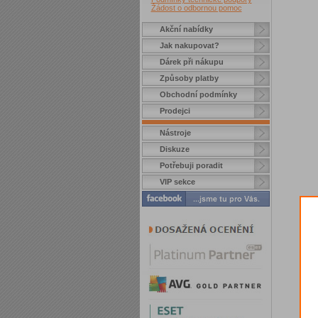
Žádost o odbornou pomoc
Akční nabídky
Jak nakupovat?
Dárek při nákupu
Způsoby platby
Obchodní podmínky
Prodejci
Nástroje
Diskuze
Potřebuji poradit
VIP sekce