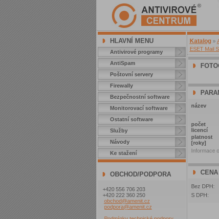
HLAVNÍ MENU
Katalog
»
ESET Mail Se
Antivirové programy
AntiSpam
FOTO
Poštovní servery
Firewally
PARA
Bezpečnostní software
název
Monitorovací software
Ostatní software
počet
licencí
Služby
platnost
Návody
[roky]
Informace o
Ke stažení
CENA
OBCHOD/PODPORA
Bez DPH:
+420 556 706 203
+420 222 360 250
S DPH:
obchod@amenit.cz
podpora@amenit.cz
Podmínky technické podpory