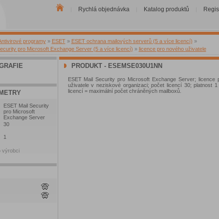
Rychlá objednávka
Katalog produktů
Regis
|
|
|
Antivirové programy
»
ESET
»
ESET ochrana mailových serverů (5 a více licencí)
»
curity pro Microsoft Exchange Server (5 a více licencí)
»
licence pro nového uživatele
GRAFIE
PRODUKT - ESEMSE030U1NN
ESET Mail Security pro Microsoft Exchange Server; licence
uživatele v neziskové organizaci; počet licencí 30; platnost 1
licencí = maximální počet chráněných mailboxů.
METRY
ESET Mail Security
pro Microsoft
Exchange Server
30
1
 výrobci