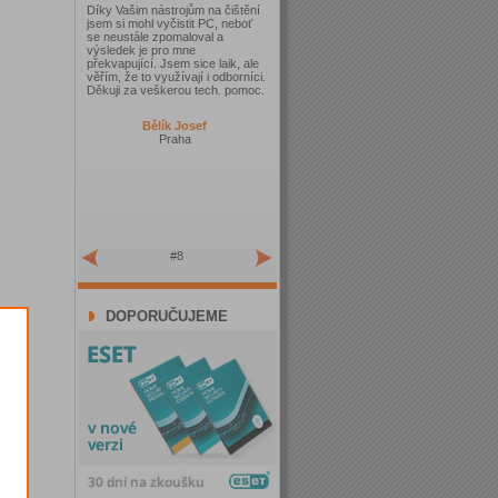
Díky Vašim nástrojům na čištění
jsem si mohl vyčistit PC, neboť
se neustále zpomaloval a
výsledek je pro mne
překvapující. Jsem sice laik, ale
věřím, že to využívají i odborníci.
Děkuji za veškerou tech. pomoc.
Bělík Josef
Praha
#8
DOPORUČUJEME