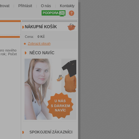
trovat
Přihlásit
O nás
Kontakty
|
|
|
NÁKUPNÍ KOŠÍK
Cena:
0 Kč
Zobrazit obsah
 pro nového
NĚCO NAVÍC
 rok; Počet
SPOKOJENÍ ZÁKAZNÍCI