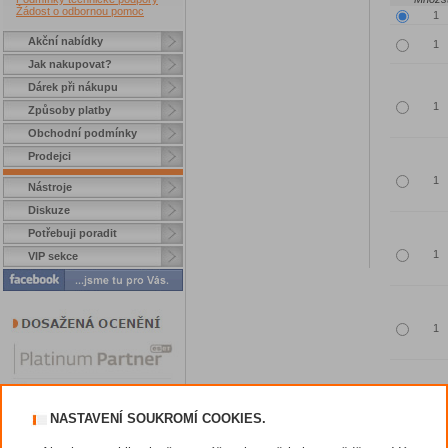
Žádost o odbornou pomoc
Akční nabídky
Jak nakupovat?
Dárek při nákupu
Způsoby platby
Obchodní podmínky
Prodejci
Nástroje
Diskuze
Potřebuji poradit
VIP sekce
NASTAVENÍ SOUKROMÍ COOKIES.