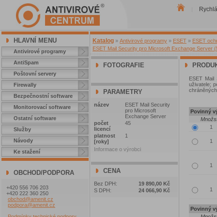
Rychl
|
HLAVNÍ MENU
Katalog
»
Antivirové programy
»
ESET
»
ESET ochra
ESET Mail Security pro Microsoft Exchange Server (5
Antivirové programy
AntiSpam
FOTOGRAFIE
PRODUK
Poštovní servery
ESET Mail 
uživatele; p
Firewally
chráněných
PARAMETRY
Bezpečnostní software
název
ESET Mail Security
Monitorovací software
pro Microsoft
Povinný vý
Exchange Server
Ostatní software
Množst
počet
45
licencí
Služby
platnost
1
Návody
[roky]
Informace o výrobci
Ke stažení
CENA
OBCHOD/PODPORA
Bez DPH:
19 890,00 Kč
+420 556 706 203
S DPH:
24 066,90 Kč
+420 222 360 250
obchod@amenit.cz
podpora@amenit.cz
Povinný vý
Podmínky technické podpory
Množst