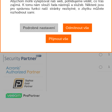
Abychom mohli vylepšovat náš web, potřebujeme vědět, co Vás
zajímá. K tomu nám slouží řada nástrojů a služeb. Některé jsou
pro správnou funkci naší stránky nezbytné, o zbytku můžete
rozhodnout sami.
Povinný vý
Podrobné nastavení
Odmítnout vše
Množst
Přijmout vše