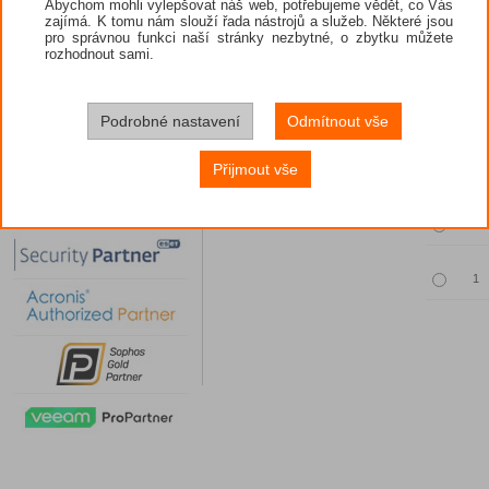
Abychom mohli vylepšovat náš web, potřebujeme vědět, co Vás
zajímá. K tomu nám slouží řada nástrojů a služeb. Některé jsou
pro správnou funkci naší stránky nezbytné, o zbytku můžete
rozhodnout sami.
Povinný vý
Podrobné nastavení
Odmítnout vše
Množst
Přijmout vše