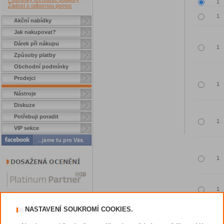
Žádost o odbornou pomoc
Akční nabídky
Jak nakupovat?
Dárek při nákupu
Způsoby platby
Obchodní podmínky
Prodejci
Nástroje
Diskuze
Potřebuji poradit
VIP sekce
NASTAVENÍ SOUKROMÍ COOKIES.