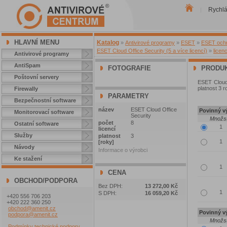
Rychl
|
HLAVNÍ MENU
Katalog
»
Antivirové programy
»
ESET
»
ESET ochra
ESET Cloud Office Security (5 a více licencí)
»
licen
Antivirové programy
AntiSpam
FOTOGRAFIE
PRODUK
Poštovní servery
ESET Cloud 
platnost 3 r
Firewally
PARAMETRY
Bezpečnostní software
název
ESET Cloud Office
Povinný vý
Monitorovací software
Security
Množst
počet
8
Ostatní software
licencí
Služby
platnost
3
[roky]
Návody
Informace o výrobci
Ke stažení
CENA
OBCHOD/PODPORA
Bez DPH:
13 272,00 Kč
S DPH:
16 059,20 Kč
+420 556 706 203
+420 222 360 250
obchod@amenit.cz
Povinný vý
podpora@amenit.cz
Množst
Podmínky technické podpory