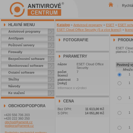
Rychl
|
HLAVNÍ MENU
Katalog
»
Antivirové programy
»
ESET
»
ESET ochra
ESET Cloud Office Security (5 a více licencí)
»
licen
Antivirové programy
AntiSpam
FOTOGRAFIE
PRODUK
Poštovní servery
ESET Cloud 
platnost 3 r
Firewally
PARAMETRY
Bezpečnostní software
název
ESET Cloud Office
Povinný vý
Monitorovací software
Security
Množst
počet
7
Ostatní software
licencí
Služby
platnost
3
[roky]
Návody
Informace o výrobci
Ke stažení
CENA
OBCHOD/PODPORA
Bez DPH:
11 613,00 Kč
S DPH:
14 051,80 Kč
+420 556 706 203
+420 222 360 250
obchod@amenit.cz
podpora@amenit.cz
Podmínky technické podpory