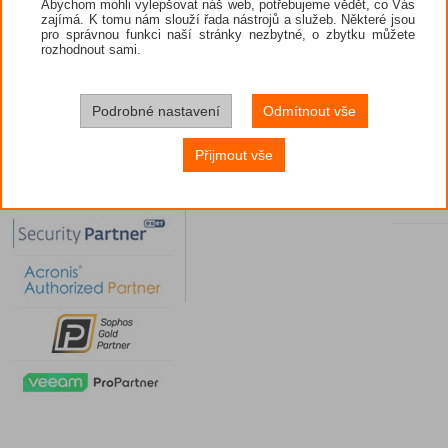
Abychom mohli vylepšovat náš web, potřebujeme vědět, co Vás
zajímá. K tomu nám slouží řada nástrojů a služeb. Některé jsou
pro správnou funkci naší stránky nezbytné, o zbytku můžete
rozhodnout sami.
Podrobné nastavení
Odmítnout vše
Přijmout vše