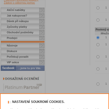
Žádost o odbornou pomoc
Akční nabídky
Jak nakupovat?
Dárek při nákupu
Způsoby platby
Povinný vý
Obchodní podmínky
Množst
Prodejci
Nástroje
Diskuze
Potřebuji poradit
VIP sekce
NASTAVENÍ SOUKROMÍ COOKIES.