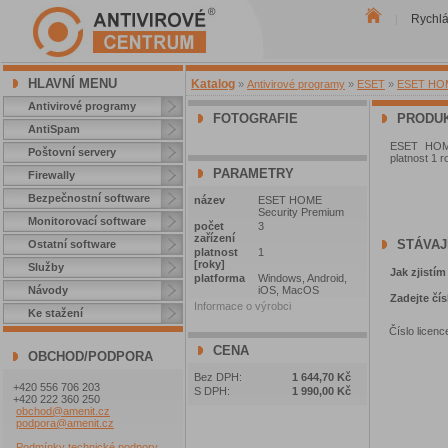
Rychl
|
HLAVNÍ MENU
Katalog
»
Antivirové programy
»
ESET
»
ESET HOME
Antivirové programy
FOTOGRAFIE
PRODUK
AntiSpam
ESET HOME 
Poštovní servery
platnost 1 
PARAMETRY
Firewally
Bezpečnostní software
název
ESET HOME
Security Premium
Monitorovací software
počet
3
zařízení
STÁVAJ
Ostatní software
platnost
1
[roky]
Služby
Jak zjistím
platforma
Windows, Android,
Návody
iOS, MacOS
Zadejte čís
Informace o výrobci
Ke stažení
Číslo licenc
CENA
OBCHOD/PODPORA
Bez DPH:
1 644,70 Kč
+420 556 706 203
S DPH:
1 990,00 Kč
+420 222 360 250
obchod@amenit.cz
podpora@amenit.cz
Podmínky technické podpory