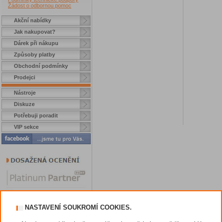
Žádost o odbornou pomoc
Akční nabídky
Jak nakupovat?
Dárek při nákupu
Způsoby platby
Obchodní podmínky
Prodejci
Nástroje
Diskuze
Potřebuji poradit
VIP sekce
NASTAVENÍ SOUKROMÍ COOKIES.