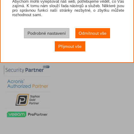
Abychom mohli vylepšovat náš web, potřebujeme vědět, co Vás
zajímá. K tomu nám slouží řada nástrojů a služeb. Některé jsou
pro správnou funkci naší stránky nezbytné, o zbytku můžete
rozhodnout sami.
Podrobné nastavení
Odmítnout vše
Přijmout vše