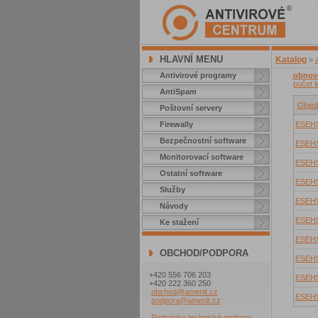
HLAVNÍ MENU
Katalog
»
Antivirové programy
obnove
počet l
AntiSpam
Objed
Poštovní servery
Firewally
ESEH
Bezpečnostní software
ESEH
Monitorovací software
ESEH
Ostatní software
ESEH
Služby
ESEH
Návody
ESEH
Ke stažení
ESEH
OBCHOD/PODPORA
ESEH
+420 556 706 203
ESEH
+420 222 360 250
obchod@amenit.cz
ESEH
podpora@amenit.cz
Podmínky technické podpory