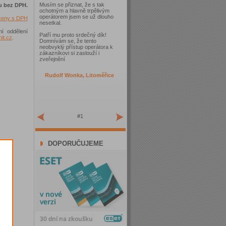
Musím se přiznat, že s tak
u bez DPH.
ochotným a hlavně trpělivým
operátorem jsem se už dlouho
 ceny s DPH
nesetkal.
ní oddělení
Patří mu proto srdečný dík!
t.cz
.
Domnívám se, že tento
neobvyklý přístup operátora k
zákazníkovi si zaslouží i
zveřejnění
Rudolf Wonka, Litoměřice
#1
DOPORUČUJEME