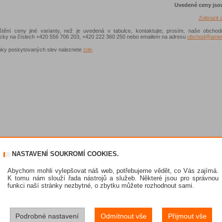
Uvedené ceny jso
Zobrazit
ištění ceny jiné varianty, než je uvedená v tabulce, kontaktujte, prosím, naše obchod
nicky na číslech +420 556 706 203, +420 222 360 250 nebo emailem na adresu
obchod@ameni
ky poskytovaných slev naleznete
zde
.
NASTAVENÍ SOUKROMÍ COOKIES.
Abychom mohli vylepšovat náš web, potřebujeme vědět, co Vás zajímá.
K tomu nám slouží řada nástrojů a služeb. Některé jsou pro správnou
funkci naší stránky nezbytné, o zbytku můžete rozhodnout sami.
Podrobné nastavení
Odmítnout vše
Přijmout vše