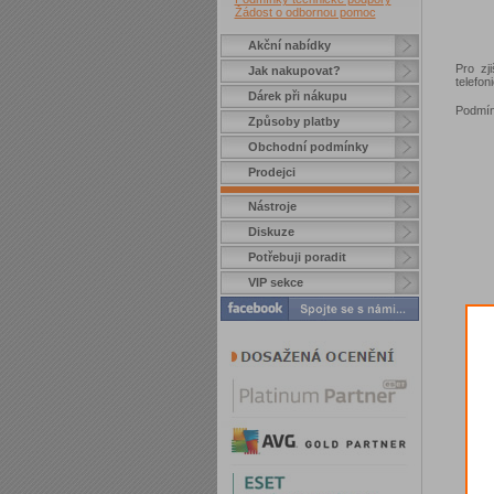
Žádost o odbornou pomoc
Akční nabídky
Pro zj
Jak nakupovat?
telefo
Dárek při nákupu
Podmín
Způsoby platby
Obchodní podmínky
Prodejci
Nástroje
Diskuze
Potřebuji poradit
VIP sekce