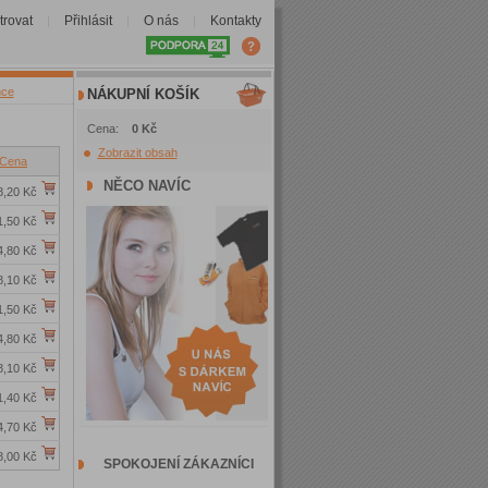
trovat
Přihlásit
O nás
Kontakty
|
|
|
nce
NÁKUPNÍ KOŠÍK
Cena:
0 Kč
Zobrazit obsah
Cena
NĚCO NAVÍC
,20 Kč
,50 Kč
4,80 Kč
8,10 Kč
1,50 Kč
4,80 Kč
8,10 Kč
1,40 Kč
4,70 Kč
8,00 Kč
SPOKOJENÍ ZÁKAZNÍCI