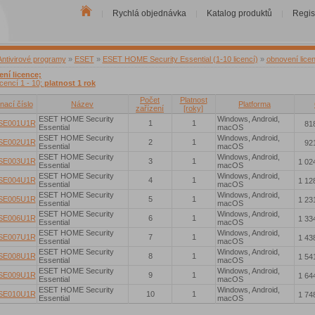
Rychlá objednávka
Katalog produktů
Regis
|
|
|
Antivirové programy
»
ESET
»
ESET HOME Security Essential (1-10 licencí)
»
obnovení lice
ní licence;
icencí 1 - 10;
platnost 1 rok
Počet
Platnost
nací číslo
Název
Platforma
zařízení
[roky]
ESET HOME Security
Windows, Android,
SE001U1R
1
1
818
Essential
macOS
ESET HOME Security
Windows, Android,
SE002U1R
2
1
921
Essential
macOS
ESET HOME Security
Windows, Android,
SE003U1R
3
1
1 02
Essential
macOS
ESET HOME Security
Windows, Android,
SE004U1R
4
1
1 12
Essential
macOS
ESET HOME Security
Windows, Android,
SE005U1R
5
1
1 23
Essential
macOS
ESET HOME Security
Windows, Android,
SE006U1R
6
1
1 33
Essential
macOS
ESET HOME Security
Windows, Android,
SE007U1R
7
1
1 43
Essential
macOS
ESET HOME Security
Windows, Android,
SE008U1R
8
1
1 54
Essential
macOS
ESET HOME Security
Windows, Android,
SE009U1R
9
1
1 64
Essential
macOS
ESET HOME Security
Windows, Android,
SE010U1R
10
1
1 74
Essential
macOS