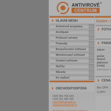
HLAVNÍ MENU
Katalog
»
Antivirové programy
FOTO
AntiSpam
Poštovní servery
PARA
Firewally
Bezpečnostní software
název
Monitorovací software
počet
licencí
Ostatní software
platnost
[roky]
Služby
Informace o
Návody
Ke stažení
CENA
Bez DPH:
OBCHOD/PODPORA
S DPH:
+420 556 706 203
+420 222 360 250
obchod@amenit.cz
podpora@amenit.cz
Podmínky technické podpory