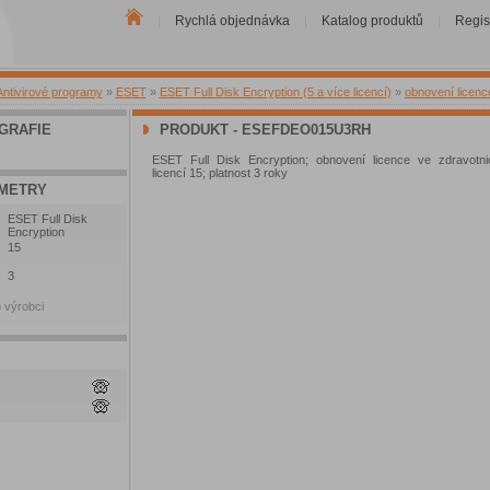
Rychlá objednávka
Katalog produktů
Regis
|
|
|
Antivirové programy
»
ESET
»
ESET Full Disk Encryption (5 a více licencí)
»
obnovení licenc
GRAFIE
PRODUKT - ESEFDEO015U3RH
ESET Full Disk Encryption; obnovení licence ve zdravotnic
licencí 15; platnost 3 roky
METRY
ESET Full Disk
Encryption
15
3
 výrobci