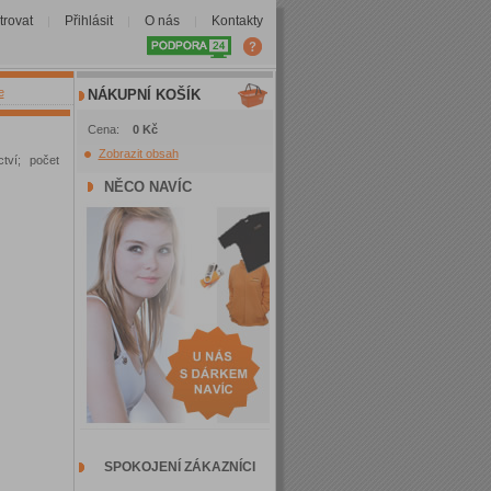
trovat
Přihlásit
O nás
Kontakty
|
|
|
e
NÁKUPNÍ KOŠÍK
Cena:
0 Kč
Zobrazit obsah
tví; počet
NĚCO NAVÍC
SPOKOJENÍ ZÁKAZNÍCI