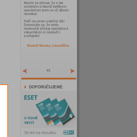
Musím se přiznat, že s tak
ochotným a hlavně trpělivým
operátorem jsem se už dlouho
nesetkal.
Patří mu proto srdečný dík!
Domnívám se, že tento
neobvyklý přístup operátora k
zákazníkovi si zaslouží i
zveřejnění
Rudolf Wonka, Litoměřice
#1
DOPORUČUJEME