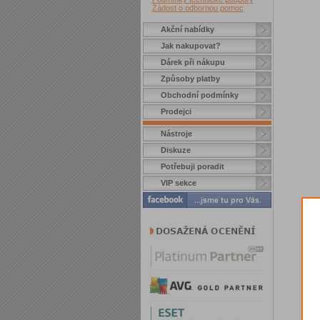
Žádost o odbornou pomoc
Akční nabídky
Jak nakupovat?
Dárek při nákupu
Způsoby platby
Obchodní podmínky
Prodejci
Nástroje
Diskuze
Potřebuji poradit
VIP sekce