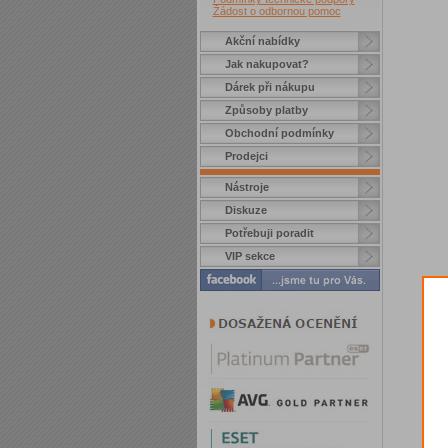
Žádost o odbornou pomoc
Akční nabídky
Jak nakupovat?
Dárek při nákupu
Způsoby platby
Obchodní podmínky
Prodejci
Nástroje
Diskuze
Potřebuji poradit
VIP sekce