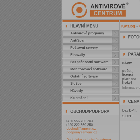
HLAVNÍ MENU
Katalog
»
Antivirové programy
FOTO
AntiSpam
Poštovní servery
PARA
Firewally
Bezpečnostní software
název
Monitorovací software
počet
licencí
Ostatní software
platnost
[roky]
Služby
Informace o
Návody
Ke stažení
CENA
Bez DPH:
OBCHOD/PODPORA
S DPH:
+420 556 706 203
+420 222 360 250
obchod@amenit.cz
podpora@amenit.cz
Podmínky technické podpory