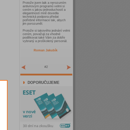
Protože jsem laik a nerozumím
antivirovým programů velmi si
cením s jakou jednoduchostí a
elegantností mně dovedla
technická podpora předat
potřebné informace tak, abych
jim porozuměl.
Protože si takového jednání velmi
cením, považuji za vhodné
poděkovat také Vám za dobře
vybraný a proškolený personál.
Roman Jakubík
#2
DOPORUČUJEME