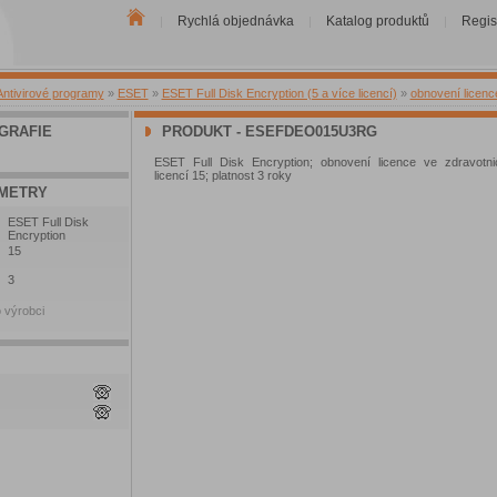
Rychlá objednávka
Katalog produktů
Regis
|
|
|
Antivirové programy
»
ESET
»
ESET Full Disk Encryption (5 a více licencí)
»
obnovení licenc
GRAFIE
PRODUKT - ESEFDEO015U3RG
ESET Full Disk Encryption; obnovení licence ve zdravotnic
licencí 15; platnost 3 roky
METRY
ESET Full Disk
Encryption
15
3
 výrobci