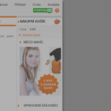
trovat
Přihlásit
O nás
Kontakty
|
|
|
e
NÁKUPNÍ KOŠÍK
Cena:
0 Kč
Zobrazit obsah
tví; počet
NĚCO NAVÍC
SPOKOJENÍ ZÁKAZNÍCI