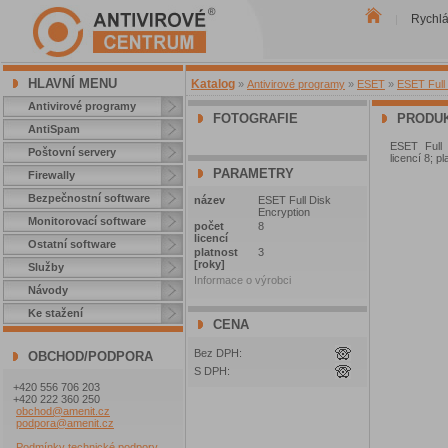
Rychl
|
HLAVNÍ MENU
Katalog
»
Antivirové programy
»
ESET
»
ESET Full 
Antivirové programy
FOTOGRAFIE
PRODUK
AntiSpam
ESET Full 
Poštovní servery
licencí 8; p
PARAMETRY
Firewally
Bezpečnostní software
název
ESET Full Disk
Encryption
Monitorovací software
počet
8
licencí
Ostatní software
platnost
3
[roky]
Služby
Informace o výrobci
Návody
Ke stažení
CENA
Bez DPH:
OBCHOD/PODPORA
S DPH:
+420 556 706 203
+420 222 360 250
obchod@amenit.cz
podpora@amenit.cz
Podmínky technické podpory