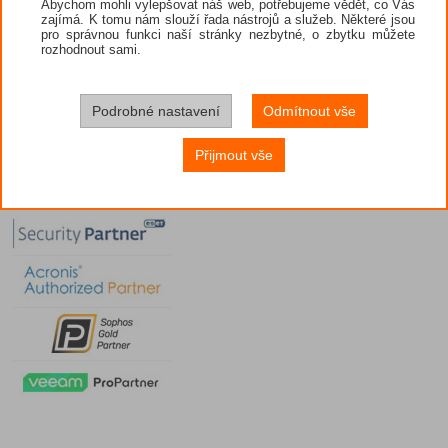
Abychom mohli vylepšovat náš web, potřebujeme vědět, co Vás
zajímá. K tomu nám slouží řada nástrojů a služeb. Některé jsou
pro správnou funkci naší stránky nezbytné, o zbytku můžete
rozhodnout sami.
Podrobné nastavení
Odmítnout vše
Přijmout vše