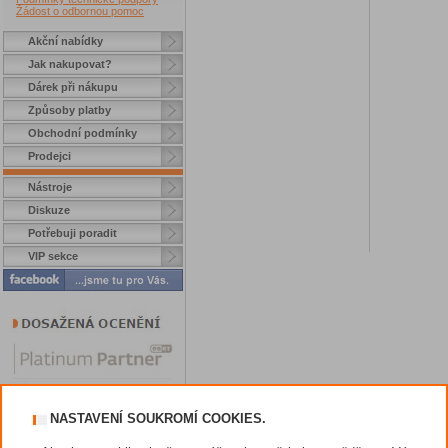
Žádost o odbornou pomoc
Akční nabídky
Jak nakupovat?
Dárek při nákupu
Způsoby platby
Obchodní podmínky
Prodejci
Nástroje
Diskuze
Potřebuji poradit
VIP sekce
NASTAVENÍ SOUKROMÍ COOKIES.