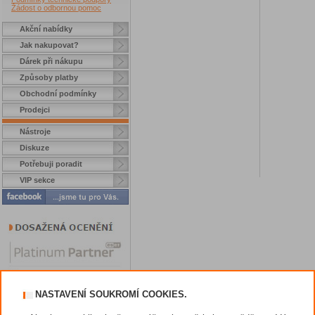
Žádost o odbornou pomoc
Akční nabídky
Jak nakupovat?
Dárek při nákupu
Způsoby platby
Obchodní podmínky
Prodejci
Nástroje
Diskuze
Potřebuji poradit
VIP sekce
NASTAVENÍ SOUKROMÍ COOKIES.