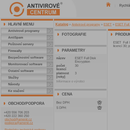
Rychl
|
HLAVNÍ MENU
Katalog
»
Antivirové programy
»
ESET
»
ESET Full 
Antivirové programy
FOTOGRAFIE
PRODUK
AntiSpam
ESET Full 
Poštovní servery
licencí 30; 
PARAMETRY
Firewally
Bezpečnostní software
název
ESET Full Disk
Encryption
Monitorovací software
počet
30
licencí
Ostatní software
platnost
3
[roky]
Služby
Informace o výrobci
Návody
Ke stažení
CENA
Bez DPH:
OBCHOD/PODPORA
S DPH:
+420 556 706 203
+420 222 360 250
obchod@amenit.cz
podpora@amenit.cz
Podmínky technické podpory