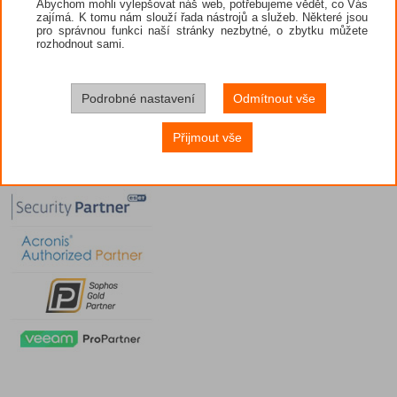
Abychom mohli vylepšovat náš web, potřebujeme vědět, co Vás
zajímá. K tomu nám slouží řada nástrojů a služeb. Některé jsou
pro správnou funkci naší stránky nezbytné, o zbytku můžete
rozhodnout sami.
Podrobné nastavení
Odmítnout vše
Přijmout vše