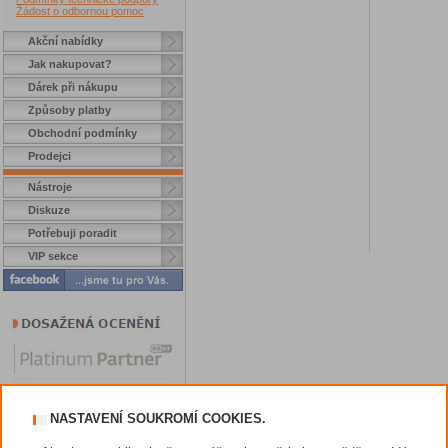
Žádost o odbornou pomoc
Akční nabídky
Jak nakupovat?
Dárek při nákupu
Způsoby platby
Obchodní podmínky
Prodejci
Nástroje
Diskuze
Potřebuji poradit
VIP sekce
NASTAVENÍ SOUKROMÍ COOKIES.