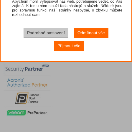
Abychom mohli vylepšovat náš web, potřebujeme vědět, co Vás
zajímá. K tomu nám slouží řada nástrojů a služeb. Některé jsou
pro správnou funkci naší stránky nezbytné, o zbytku můžete
rozhodnout sami.
Podrobné nastavení
Odmítnout vše
Přijmout vše