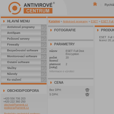
Rychl
|
HLAVNÍ MENU
Katalog
»
Antivirové programy
»
ESET
»
ESET Full 
Antivirové programy
FOTOGRAFIE
PRODUK
AntiSpam
ESET Full 
Poštovní servery
licencí 20; 
PARAMETRY
Firewally
Bezpečnostní software
název
ESET Full Disk
Encryption
Monitorovací software
počet
20
licencí
Ostatní software
platnost
2
[roky]
Služby
Informace o výrobci
Návody
Ke stažení
CENA
Bez DPH:
OBCHOD/PODPORA
S DPH:
+420 556 706 203
+420 222 360 250
obchod@amenit.cz
podpora@amenit.cz
Podmínky technické podpory