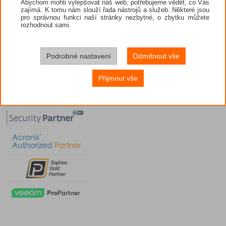
Abychom mohli vylepšovat náš web, potřebujeme vědět, co Vás
zajímá. K tomu nám slouží řada nástrojů a služeb. Některé jsou
pro správnou funkci naší stránky nezbytné, o zbytku můžete
rozhodnout sami.
Podrobné nastavení
Odmítnout vše
Přijmout vše