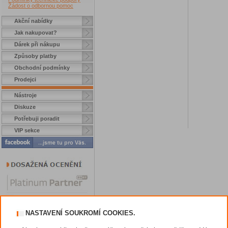
Žádost o odbornou pomoc
Akční nabídky
Jak nakupovat?
Dárek při nákupu
Způsoby platby
Obchodní podmínky
Prodejci
Nástroje
Diskuze
Potřebuji poradit
VIP sekce
NASTAVENÍ SOUKROMÍ COOKIES.