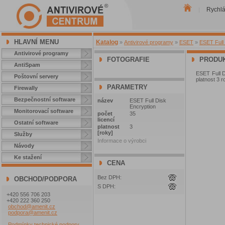
Rychl
|
HLAVNÍ MENU
Katalog
»
Antivirové programy
»
ESET
»
ESET Full 
Antivirové programy
FOTOGRAFIE
PRODUK
AntiSpam
ESET Full D
Poštovní servery
platnost 3 r
PARAMETRY
Firewally
Bezpečnostní software
název
ESET Full Disk
Encryption
Monitorovací software
počet
35
licencí
Ostatní software
platnost
3
[roky]
Služby
Informace o výrobci
Návody
Ke stažení
CENA
Bez DPH:
OBCHOD/PODPORA
S DPH:
+420 556 706 203
+420 222 360 250
obchod@amenit.cz
podpora@amenit.cz
Podmínky technické podpory