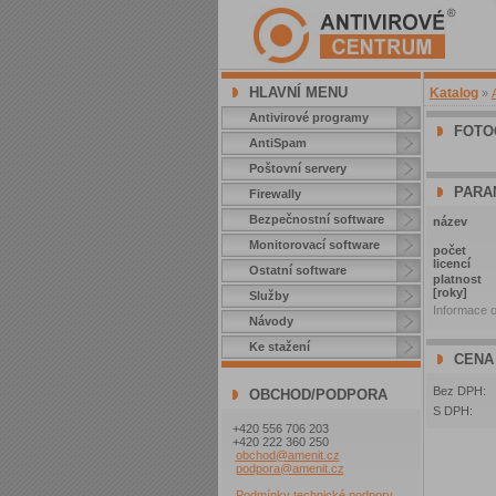
HLAVNÍ MENU
Katalog
»
Antivirové programy
FOTO
AntiSpam
Poštovní servery
PARA
Firewally
Bezpečnostní software
název
Monitorovací software
počet
licencí
Ostatní software
platnost
[roky]
Služby
Informace o
Návody
Ke stažení
CENA
Bez DPH:
OBCHOD/PODPORA
S DPH:
+420 556 706 203
+420 222 360 250
obchod@amenit.cz
podpora@amenit.cz
Podmínky technické podpory