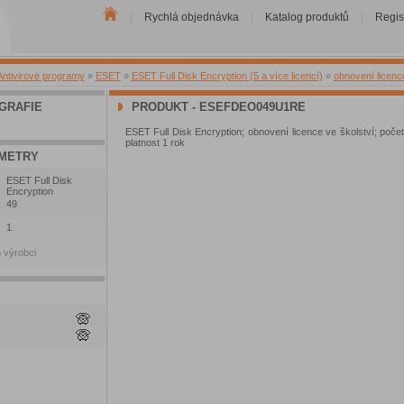
Rychlá objednávka
Katalog produktů
Regis
|
|
|
Antivirové programy
»
ESET
»
ESET Full Disk Encryption (5 a více licencí)
»
obnovení licenc
GRAFIE
PRODUKT - ESEFDEO049U1RE
ESET Full Disk Encryption; obnovení licence ve školství; počet 
platnost 1 rok
METRY
ESET Full Disk
Encryption
49
1
 výrobci