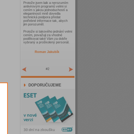
Protože jsem laik a nerozumím
antivirovým programů velmi si
cením s jakou jednoduchostí a
elegantností mně dovedla
technická podpora předat
potřebné informace tak, abych
jim porozuměl.
Protože si takového jednání velmi
cením, považuji za vhodné
poděkovat také Vám za dobře
vybraný a proškolený personál.
Roman Jakubík
#2
DOPORUČUJEME