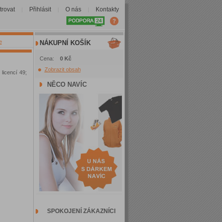
trovat
Přihlásit
O nás
Kontakty
|
|
|
e
NÁKUPNÍ KOŠÍK
Cena:
0 Kč
Zobrazit obsah
licencí 49;
NĚCO NAVÍC
SPOKOJENÍ ZÁKAZNÍCI