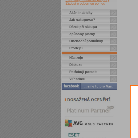
Žádost o odbornou pomoc
Akční nabídky
Jak nakupovat?
Dárek při nákupu
Způsoby platby
Obchodní podmínky
Prodejci
Nástroje
Diskuze
Potřebuji poradit
VIP sekce