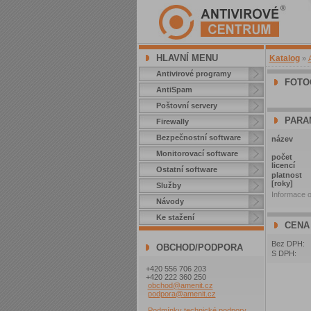
HLAVNÍ MENU
Katalog
»
Antivirové programy
FOTO
AntiSpam
Poštovní servery
PARA
Firewally
Bezpečnostní software
název
Monitorovací software
počet
licencí
Ostatní software
platnost
[roky]
Služby
Informace o
Návody
Ke stažení
CENA
Bez DPH:
OBCHOD/PODPORA
S DPH:
+420 556 706 203
+420 222 360 250
obchod@amenit.cz
podpora@amenit.cz
Podmínky technické podpory