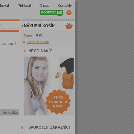
trovat
Přihlásit
O nás
Kontakty
|
|
|
e
NÁKUPNÍ KOŠÍK
Cena:
0 Kč
Zobrazit obsah
 platnost 2
NĚCO NAVÍC
SPOKOJENÍ ZÁKAZNÍCI