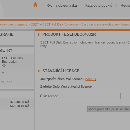
Rychlá objednávka
Katalog produktů
Regis
|
|
|
Antivirové programy
»
ESET
»
ESET Full Disk Encryption (5 a více licencí)
»
obnovení licenc
GRAFIE
PRODUKT - ESEFDEO040U2R
ESET Full Disk Encryption; obnovení licence; počet licencí 40;
roky
METRY
ESET Full Disk
Encryption
40
STÁVAJÍCÍ LICENCE
2
Jak zjistím číslo své licence?
[
Více...
]
 výrobci
Zadejte číslo Vaší stávající licence
!
Číslo licence
47 040,00 Kč
56 918,40 Kč