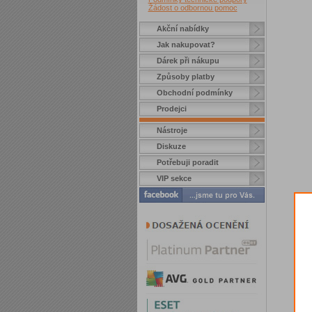
Žádost o odbornou pomoc
Akční nabídky
Jak nakupovat?
Dárek při nákupu
Způsoby platby
Obchodní podmínky
Prodejci
Nástroje
Diskuze
Potřebuji poradit
VIP sekce