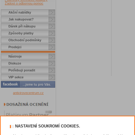
Žádost o odbornou pomoc
Akční nabídky
Jak nakupovat?
Dárek při nákupu
Způsoby platby
Obchodní podmínky
Prodejci
Nástroje
Diskuze
Potřebuji poradit
VIP sekce
antivirovecentrum.cz
NASTAVENÍ SOUKROMÍ COOKIES.