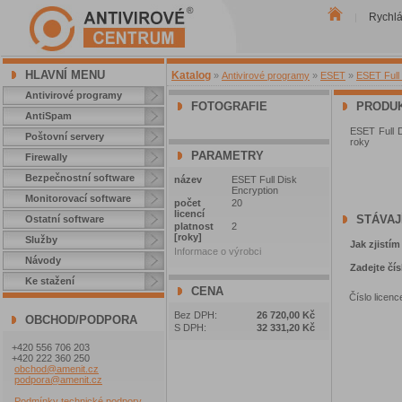
Rychl
|
HLAVNÍ MENU
Katalog
»
Antivirové programy
»
ESET
»
ESET Full 
Antivirové programy
FOTOGRAFIE
PRODUK
AntiSpam
ESET Full D
Poštovní servery
roky
PARAMETRY
Firewally
Bezpečnostní software
název
ESET Full Disk
Encryption
Monitorovací software
počet
20
licencí
STÁVAJ
Ostatní software
platnost
2
[roky]
Služby
Jak zjistím
Informace o výrobci
Návody
Zadejte čís
Ke stažení
CENA
Číslo licenc
Bez DPH:
26 720,00 Kč
OBCHOD/PODPORA
S DPH:
32 331,20 Kč
+420 556 706 203
+420 222 360 250
obchod@amenit.cz
podpora@amenit.cz
Podmínky technické podpory