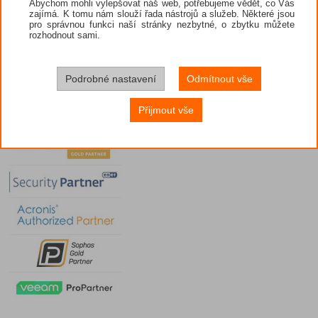
Abychom mohli vylepšovat náš web, potřebujeme vědět, co Vás
zajímá. K tomu nám slouží řada nástrojů a služeb. Některé jsou
pro správnou funkci naší stránky nezbytné, o zbytku můžete
rozhodnout sami.
Podrobné nastavení
Odmítnout vše
Přijmout vše