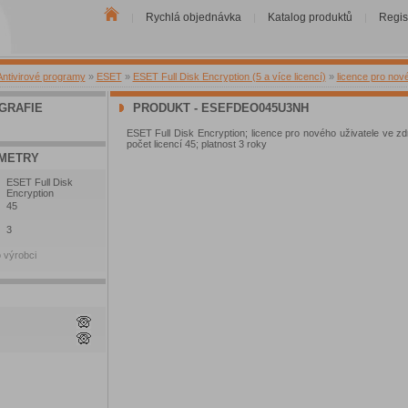
Rychlá objednávka
Katalog produktů
Regis
|
|
|
Antivirové programy
»
ESET
»
ESET Full Disk Encryption (5 a více licencí)
»
licence pro nov
GRAFIE
PRODUKT - ESEFDEO045U3NH
ESET Full Disk Encryption; licence pro nového uživatele ve zdr
počet licencí 45; platnost 3 roky
METRY
ESET Full Disk
Encryption
45
3
 výrobci