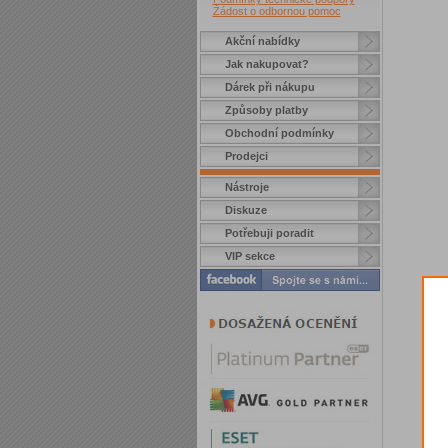
Žádost o odbornou pomoc
Akční nabídky
Jak nakupovat?
Dárek při nákupu
Způsoby platby
Obchodní podmínky
Prodejci
Nástroje
Diskuze
Potřebuji poradit
VIP sekce