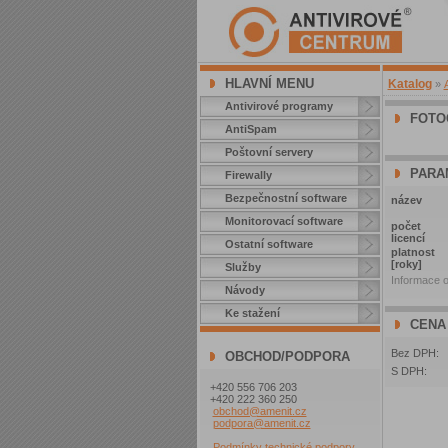
HLAVNÍ MENU
Katalog
»
Antivirové programy
FOTO
AntiSpam
Poštovní servery
PARA
Firewally
Bezpečnostní software
název
Monitorovací software
počet
licencí
Ostatní software
platnost
[roky]
Služby
Informace o
Návody
Ke stažení
CENA
Bez DPH:
OBCHOD/PODPORA
S DPH:
+420 556 706 203
+420 222 360 250
obchod@amenit.cz
podpora@amenit.cz
Podmínky technické podpory