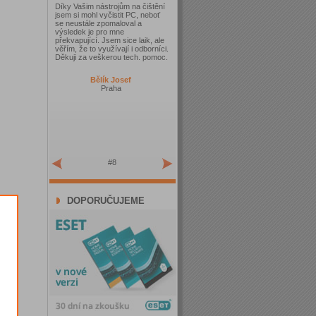
Díky Vašim nástrojům na čištění
jsem si mohl vyčistit PC, neboť
se neustále zpomaloval a
výsledek je pro mne
překvapující. Jsem sice laik, ale
věřím, že to využívají i odborníci.
Děkuji za veškerou tech. pomoc.
Bělík Josef
Praha
#8
DOPORUČUJEME