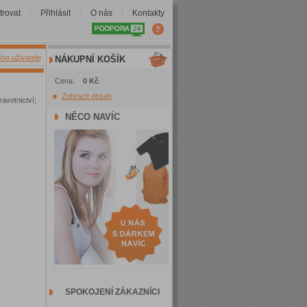
trovat
Přihlásit
O nás
Kontakty
|
|
|
ého uživatele
NÁKUPNÍ KOŠÍK
Cena:
0 Kč
Zobrazit obsah
avotnictví;
NĚCO NAVÍC
SPOKOJENÍ ZÁKAZNÍCI