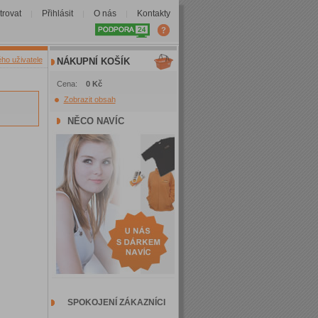
trovat
Přihlásit
O nás
Kontakty
|
|
|
ého uživatele
NÁKUPNÍ KOŠÍK
Cena:
0 Kč
Zobrazit obsah
NĚCO NAVÍC
SPOKOJENÍ ZÁKAZNÍCI