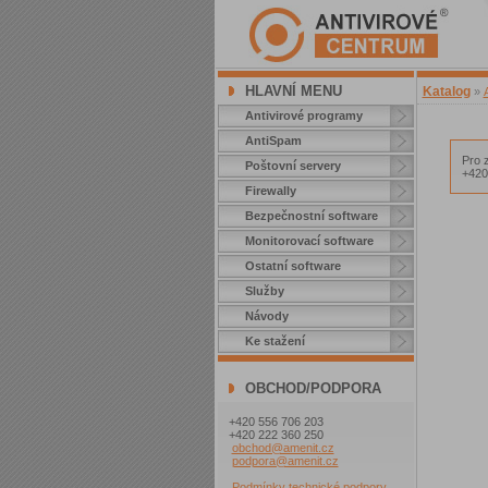
HLAVNÍ MENU
Katalog
»
Antivirové programy
AntiSpam
Pro 
Poštovní servery
+420
Firewally
Bezpečnostní software
Monitorovací software
Ostatní software
Služby
Návody
Ke stažení
OBCHOD/PODPORA
+420 556 706 203
+420 222 360 250
obchod@amenit.cz
podpora@amenit.cz
Podmínky technické podpory