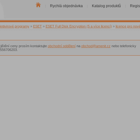
Rychlá objednávka
Katalog produktů
Regis
|
|
|
Antivirové programy
»
ESET
»
ESET Full Disk Encryption (5 a více licencí)
»
licence pro nov
zjištění ceny prosím kontaktujte
obchodní oddělení
na
obchod@amenit.cz
nebo telefonicky
556706203.