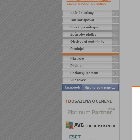
Žádost o odbornou pomoc
Akční nabídky
Jak nakupovat?
Dárek při nákupu
Způsoby platby
Obchodní podmínky
Prodejci
Nástroje
Diskuze
Potřebuji poradit
VIP sekce