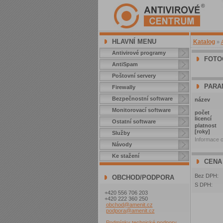
HLAVNÍ MENU
Katalog
»
Antivirové programy
FOTO
AntiSpam
Poštovní servery
PARA
Firewally
Bezpečnostní software
název
Monitorovací software
počet
licencí
Ostatní software
platnost
[roky]
Služby
Informace o
Návody
Ke stažení
CENA
Bez DPH:
OBCHOD/PODPORA
S DPH:
+420 556 706 203
+420 222 360 250
obchod@amenit.cz
podpora@amenit.cz
Podmínky technické podpory