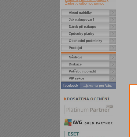
Žádost o odbornou pomoc
Akční nabídky
Jak nakupovat?
Dárek při nákupu
Způsoby platby
Obchodní podmínky
Prodejci
Nástroje
Diskuze
Potřebuji poradit
VIP sekce