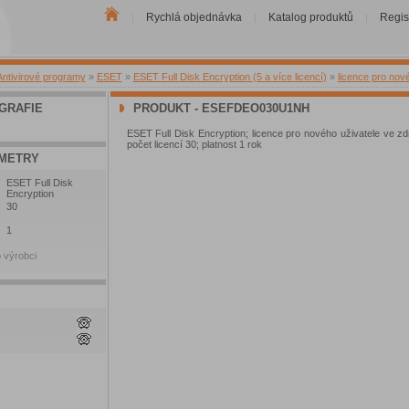
Rychlá objednávka
Katalog produktů
Regis
|
|
|
Antivirové programy
»
ESET
»
ESET Full Disk Encryption (5 a více licencí)
»
licence pro nov
GRAFIE
PRODUKT - ESEFDEO030U1NH
ESET Full Disk Encryption; licence pro nového uživatele ve zdr
počet licencí 30; platnost 1 rok
METRY
ESET Full Disk
Encryption
30
1
 výrobci