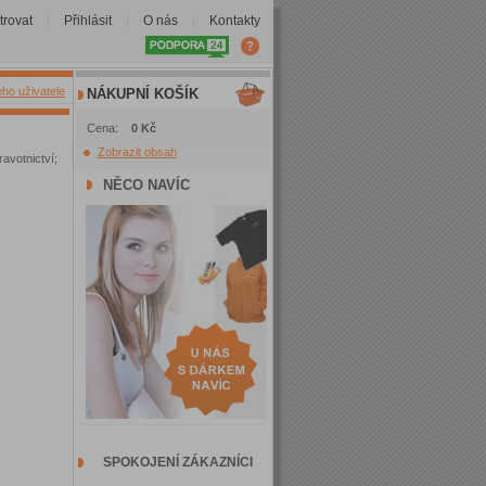
trovat
Přihlásit
O nás
Kontakty
|
|
|
ého uživatele
NÁKUPNÍ KOŠÍK
Cena:
0 Kč
Zobrazit obsah
avotnictví;
NĚCO NAVÍC
SPOKOJENÍ ZÁKAZNÍCI