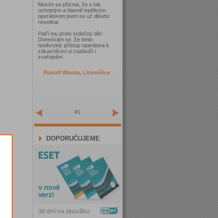
Musím se přiznat, že s tak
ochotným a hlavně trpělivým
operátorem jsem se už dlouho
nesetkal.
Patří mu proto srdečný dík!
Domnívám se, že tento
neobvyklý přístup operátora k
zákazníkovi si zaslouží i
zveřejnění
Rudolf Wonka, Litoměřice
#1
DOPORUČUJEME