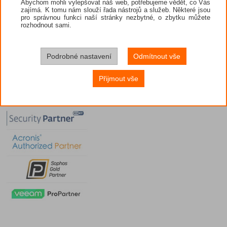
Abychom mohli vylepšovat náš web, potřebujeme vědět, co Vás
zajímá. K tomu nám slouží řada nástrojů a služeb. Některé jsou
pro správnou funkci naší stránky nezbytné, o zbytku můžete
rozhodnout sami.
Podrobné nastavení
Odmítnout vše
Přijmout vše