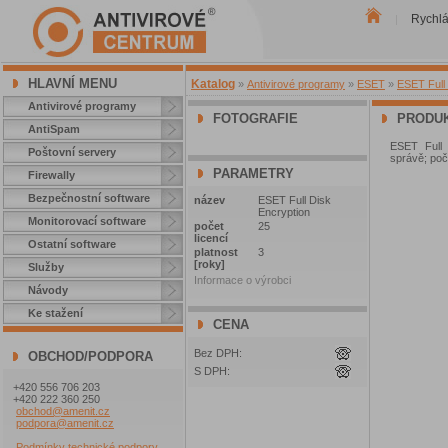
Rychl
|
HLAVNÍ MENU
Katalog
»
Antivirové programy
»
ESET
»
ESET Full 
Antivirové programy
FOTOGRAFIE
PRODUK
AntiSpam
ESET Full 
Poštovní servery
správě; poče
PARAMETRY
Firewally
Bezpečnostní software
název
ESET Full Disk
Encryption
Monitorovací software
počet
25
licencí
Ostatní software
platnost
3
[roky]
Služby
Informace o výrobci
Návody
Ke stažení
CENA
Bez DPH:
OBCHOD/PODPORA
S DPH:
+420 556 706 203
+420 222 360 250
obchod@amenit.cz
podpora@amenit.cz
Podmínky technické podpory