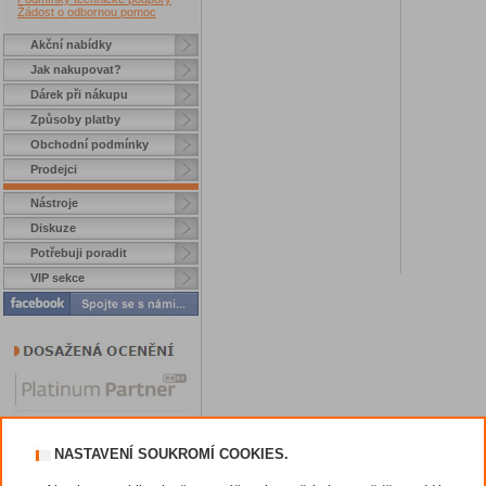
Žádost o odbornou pomoc
Akční nabídky
Jak nakupovat?
Dárek při nákupu
Způsoby platby
Obchodní podmínky
Prodejci
Nástroje
Diskuze
Potřebuji poradit
VIP sekce
NASTAVENÍ SOUKROMÍ COOKIES.