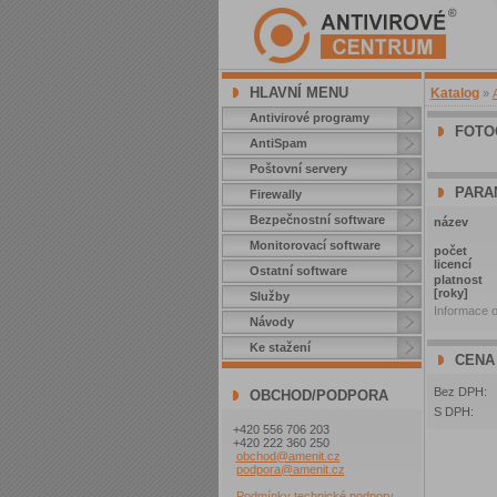
HLAVNÍ MENU
Katalog
»
Antivirové programy
FOTO
AntiSpam
Poštovní servery
PARA
Firewally
Bezpečnostní software
název
Monitorovací software
počet
licencí
Ostatní software
platnost
[roky]
Služby
Informace o
Návody
Ke stažení
CENA
Bez DPH:
OBCHOD/PODPORA
S DPH:
+420 556 706 203
+420 222 360 250
obchod@amenit.cz
podpora@amenit.cz
Podmínky technické podpory