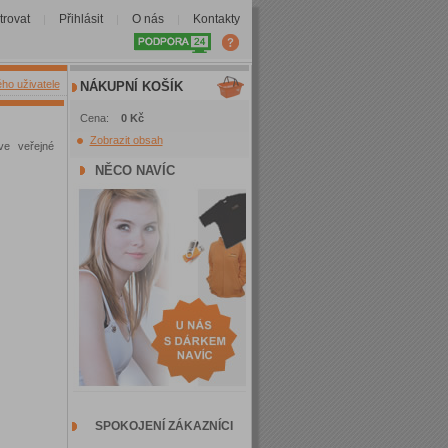
trovat
Přihlásit
O nás
Kontakty
|
|
|
ého uživatele
NÁKUPNÍ KOŠÍK
Cena:
0 Kč
Zobrazit obsah
ve veřejné
NĚCO NAVÍC
SPOKOJENÍ ZÁKAZNÍCI