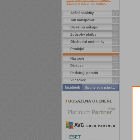
Žádost o odbornou pomoc
Akční nabídky
Jak nakupovat?
Dárek při nákupu
Způsoby platby
Obchodní podmínky
Prodejci
Nástroje
Diskuze
Potřebuji poradit
VIP sekce