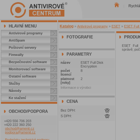
Rychl
|
HLAVNÍ MENU
Katalog
»
Antivirové programy
»
ESET
»
ESET Full 
Antivirové programy
FOTOGRAFIE
PRODUK
AntiSpam
ESET Full 
Poštovní servery
správě; poče
PARAMETRY
Firewally
Bezpečnostní software
název
ESET Full Disk
Encryption
Monitorovací software
počet
8
licencí
Ostatní software
platnost
2
[roky]
Služby
Informace o výrobci
Návody
Ke stažení
CENA
Bez DPH:
OBCHOD/PODPORA
S DPH:
+420 556 706 203
+420 222 360 250
obchod@amenit.cz
podpora@amenit.cz
Podmínky technické podpory