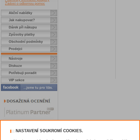
Žádost o odbornou pomoc
Akční nabídky
Jak nakupovat?
Dárek při nákupu
Způsoby platby
Obchodní podmínky
Prodejci
Nástroje
Diskuze
Potřebuji poradit
VIP sekce
NASTAVENÍ SOUKROMÍ COOKIES.