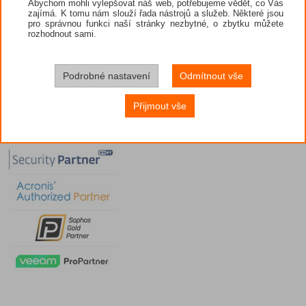
Abychom mohli vylepšovat náš web, potřebujeme vědět, co Vás
zajímá. K tomu nám slouží řada nástrojů a služeb. Některé jsou
pro správnou funkci naší stránky nezbytné, o zbytku můžete
rozhodnout sami.
Podrobné nastavení
Odmítnout vše
Přijmout vše