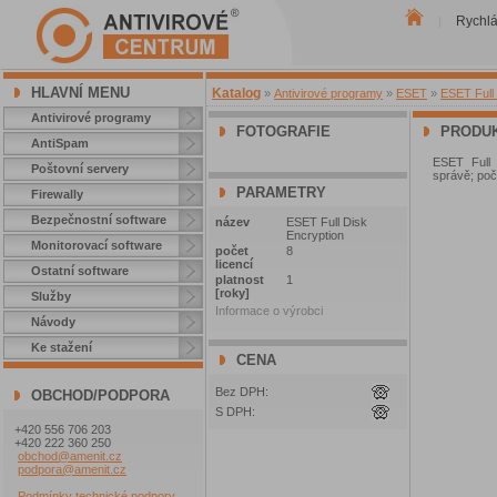
Rychl
|
HLAVNÍ MENU
Katalog
»
Antivirové programy
»
ESET
»
ESET Full 
Antivirové programy
FOTOGRAFIE
PRODUK
AntiSpam
ESET Full 
Poštovní servery
správě; poče
PARAMETRY
Firewally
Bezpečnostní software
název
ESET Full Disk
Encryption
Monitorovací software
počet
8
licencí
Ostatní software
platnost
1
[roky]
Služby
Informace o výrobci
Návody
Ke stažení
CENA
Bez DPH:
OBCHOD/PODPORA
S DPH:
+420 556 706 203
+420 222 360 250
obchod@amenit.cz
podpora@amenit.cz
Podmínky technické podpory