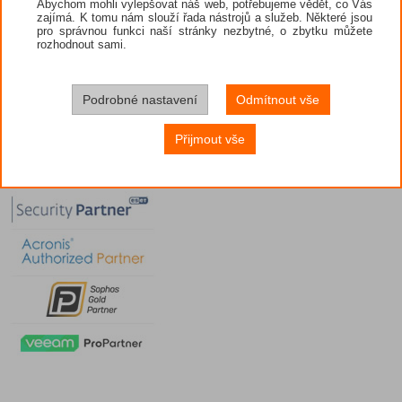
Abychom mohli vylepšovat náš web, potřebujeme vědět, co Vás
zajímá. K tomu nám slouží řada nástrojů a služeb. Některé jsou
pro správnou funkci naší stránky nezbytné, o zbytku můžete
rozhodnout sami.
Podrobné nastavení
Odmítnout vše
Přijmout vše