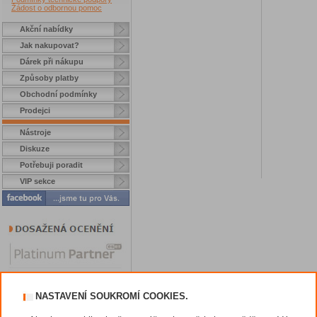
Žádost o odbornou pomoc
Akční nabídky
Jak nakupovat?
Dárek při nákupu
Způsoby platby
Obchodní podmínky
Prodejci
Nástroje
Diskuze
Potřebuji poradit
VIP sekce
NASTAVENÍ SOUKROMÍ COOKIES.