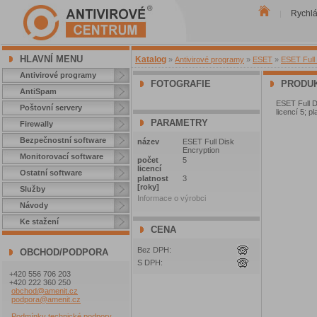
Rychl
|
HLAVNÍ MENU
Katalog
»
Antivirové programy
»
ESET
»
ESET Full 
Antivirové programy
FOTOGRAFIE
PRODUK
AntiSpam
ESET Full D
Poštovní servery
licencí 5; p
PARAMETRY
Firewally
Bezpečnostní software
název
ESET Full Disk
Encryption
Monitorovací software
počet
5
licencí
Ostatní software
platnost
3
[roky]
Služby
Informace o výrobci
Návody
Ke stažení
CENA
Bez DPH:
OBCHOD/PODPORA
S DPH:
+420 556 706 203
+420 222 360 250
obchod@amenit.cz
podpora@amenit.cz
Podmínky technické podpory