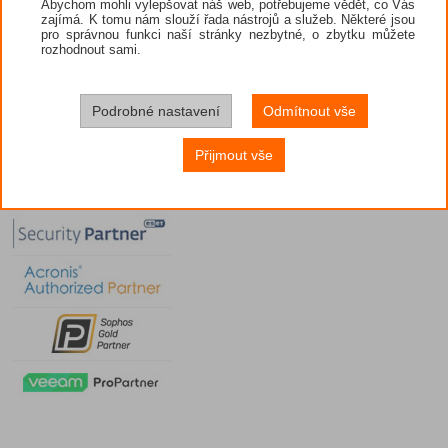
Abychom mohli vylepšovat náš web, potřebujeme vědět, co Vás
zajímá. K tomu nám slouží řada nástrojů a služeb. Některé jsou
pro správnou funkci naší stránky nezbytné, o zbytku můžete
rozhodnout sami.
Podrobné nastavení
Odmítnout vše
Přijmout vše