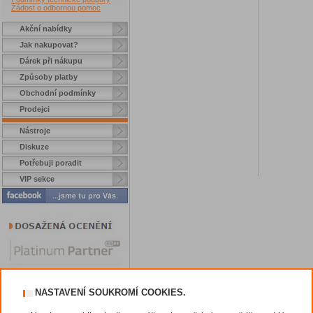
Žádost o odbornou pomoc
Akční nabídky
Jak nakupovat?
Dárek při nákupu
Způsoby platby
Obchodní podmínky
Prodejci
Nástroje
Diskuze
Potřebuji poradit
VIP sekce
NASTAVENÍ SOUKROMÍ COOKIES.