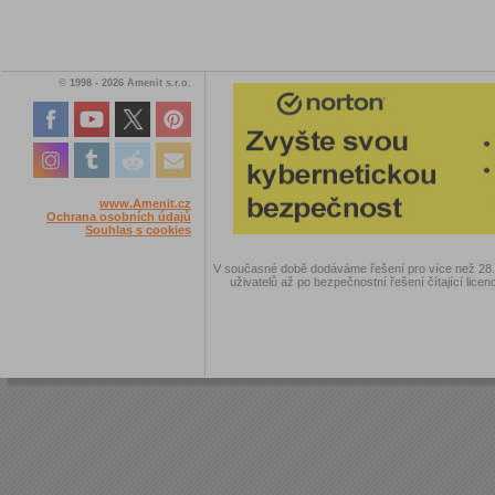
© 1998 - 2026 Amenit s.r.o.
www.Amenit.cz
Ochrana osobních údajů
Souhlas s cookies
V současné době dodáváme řešení pro více než 28.00
uživatelů až po bezpečnostní řešení čítající licen