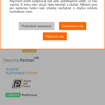
Abychom mohli vylepšovat náš web, potřebujeme vědět, co Vás
zajímá. K tomu nám slouží řada nástrojů a služeb. Některé jsou
pro správnou funkci naší stránky nezbytné, o zbytku můžete
rozhodnout sami.
Podrobné nastavení
Odmítnout vše
Přijmout vše