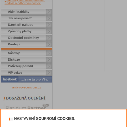
Žádost o odbornou pomoc
Akční nabídky
Jak nakupovat?
Dárek při nákupu
Způsoby platby
Obchodní podmínky
Prodejci
Nástroje
Diskuze
Potřebuji poradit
VIP sekce
antivirovecentrum.cz
NASTAVENÍ SOUKROMÍ COOKIES.