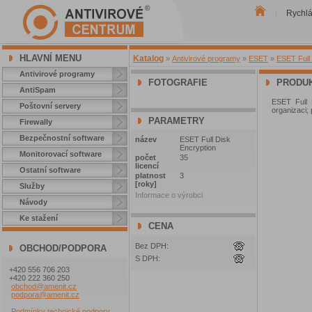
Rychl
|
HLAVNÍ MENU
Katalog
»
Antivirové programy
»
ESET
»
ESET Full 
Antivirové programy
FOTOGRAFIE
PRODUK
AntiSpam
ESET Full 
Poštovní servery
organizaci; 
PARAMETRY
Firewally
Bezpečnostní software
název
ESET Full Disk
Encryption
Monitorovací software
počet
35
licencí
Ostatní software
platnost
3
[roky]
Služby
Informace o výrobci
Návody
Ke stažení
CENA
Bez DPH:
OBCHOD/PODPORA
S DPH:
+420 556 706 203
+420 222 360 250
obchod@amenit.cz
podpora@amenit.cz
Podmínky technické podpory