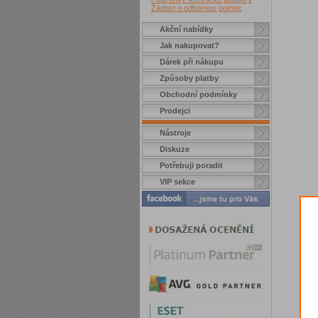
Žádost o odbornou pomoc
Akční nabídky
Jak nakupovat?
Dárek při nákupu
Způsoby platby
Obchodní podmínky
Prodejci
Nástroje
Diskuze
Potřebuji poradit
VIP sekce