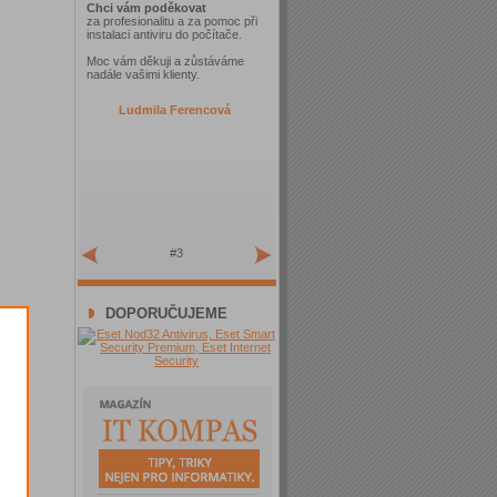
Chci vám poděkovat
za profesionalitu a za pomoc při
instalaci antiviru do počítače.
Moc vám děkuji a zůstáváme
nadále vašimi klienty.
Ludmila Ferencová
#3
DOPORUČUJEME