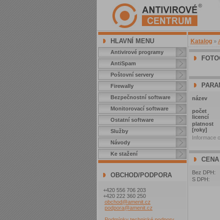
HLAVNÍ MENU
Katalog
»
Antivirové programy
FOTO
AntiSpam
Poštovní servery
PARA
Firewally
Bezpečnostní software
název
Monitorovací software
počet
licencí
Ostatní software
platnost
[roky]
Služby
Informace o
Návody
Ke stažení
CENA
Bez DPH:
OBCHOD/PODPORA
S DPH:
+420 556 706 203
+420 222 360 250
obchod@amenit.cz
podpora@amenit.cz
Podmínky technické podpory