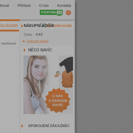
trovat
Přihlásit
O nás
Kontakty
|
|
|
ého uživatele
NÁKUPNÍ KOŠÍK
Cena:
0 Kč
Zobrazit obsah
 neziskové
NĚCO NAVÍC
SPOKOJENÍ ZÁKAZNÍCI