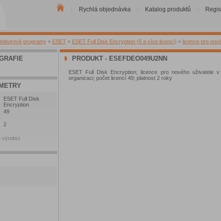
Rychlá objednávka
Katalog produktů
Regis
|
|
|
Antivirové programy
»
ESET
»
ESET Full Disk Encryption (5 a více licencí)
»
licence pro nov
GRAFIE
PRODUKT - ESEFDEO049U2NN
ESET Full Disk Encryption; licence pro nového uživatele v
organizaci; počet licencí 49; platnost 2 roky
METRY
ESET Full Disk
Encryption
49
2
 výrobci