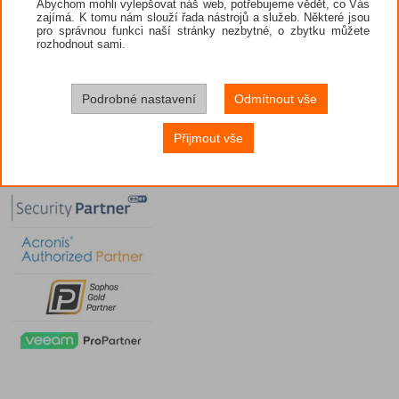
Abychom mohli vylepšovat náš web, potřebujeme vědět, co Vás
zajímá. K tomu nám slouží řada nástrojů a služeb. Některé jsou
pro správnou funkci naší stránky nezbytné, o zbytku můžete
rozhodnout sami.
Podrobné nastavení
Odmítnout vše
Přijmout vše