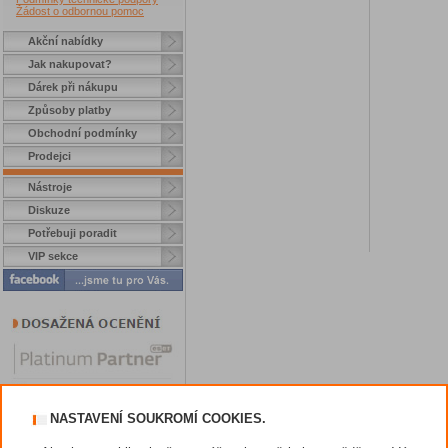
Žádost o odbornou pomoc
Akční nabídky
Jak nakupovat?
Dárek při nákupu
Způsoby platby
Obchodní podmínky
Prodejci
Nástroje
Diskuze
Potřebuji poradit
VIP sekce
NASTAVENÍ SOUKROMÍ COOKIES.