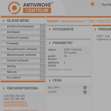
Rychl
|
HLAVNÍ MENU
Katalog
»
Antivirové programy
»
ESET
»
ESET Full 
Antivirové programy
FOTOGRAFIE
PRODUK
AntiSpam
ESET Full 
Poštovní servery
organizaci; 
PARAMETRY
Firewally
Bezpečnostní software
název
ESET Full Disk
Encryption
Monitorovací software
počet
45
licencí
Ostatní software
platnost
1
[roky]
Služby
Informace o výrobci
Návody
Ke stažení
CENA
Bez DPH:
OBCHOD/PODPORA
S DPH:
+420 556 706 203
+420 222 360 250
obchod@amenit.cz
podpora@amenit.cz
Podmínky technické podpory