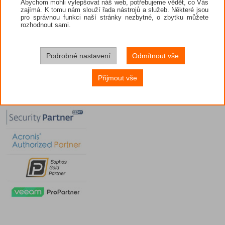
Abychom mohli vylepšovat náš web, potřebujeme vědět, co Vás
zajímá. K tomu nám slouží řada nástrojů a služeb. Některé jsou
pro správnou funkci naší stránky nezbytné, o zbytku můžete
rozhodnout sami.
Podrobné nastavení
Odmítnout vše
Přijmout vše