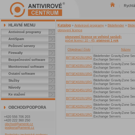
Rychl
|
HLAVNÍ MENU
Katalog
»
Antivirové programy
»
Bitdefender
»
Bitd
obnovení licence
Antivirové programy
obnovení licence ve veřejné správě;
AntiSpam
počet licencí 10 - 45;
platnost 1 rok
Poštovní servery
Objednací číslo
Název
Firewally
Bitdefender GravityZone Sec
BITSEX015U1RG
Exchange Servers
Bezpečnostní software
Bitdefender GravityZone Sec
BITSEX035U1RG
Monitorovací software
Exchange Servers
Bitdefender GravityZone Sec
Ostatní software
BITSEX030U1RG
Exchange Servers
Bitdefender GravityZone Sec
Služby
BITSEX020U1RG
Exchange Servers
Návody
Bitdefender GravityZone Sec
BITSEX045U1RG
Exchange Servers
Ke stažení
Bitdefender GravityZone Sec
BITSEX010U1RG
Exchange Servers
Bitdefender GravityZone Sec
BITSEX025U1RG
OBCHOD/PODPORA
Exchange Servers
Bitdefender GravityZone Sec
BITSEX040U1RG
Exchange Servers
+420 556 706 203
+420 222 360 250
obchod@amenit.cz
podpora@amenit.cz
Podmínky technické podpory