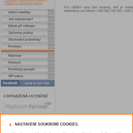
Žádost o odbornou pomoc
Pro zjištění ceny jiné varianty, než je uve
telefonicky na číslech +420 556 706 203, +42
Akční nabídky
Jak nakupovat?
Dárek při nákupu
Způsoby platby
Obchodní podmínky
Prodejci
Nástroje
Diskuze
Potřebuji poradit
VIP sekce
NASTAVENÍ SOUKROMÍ COOKIES.