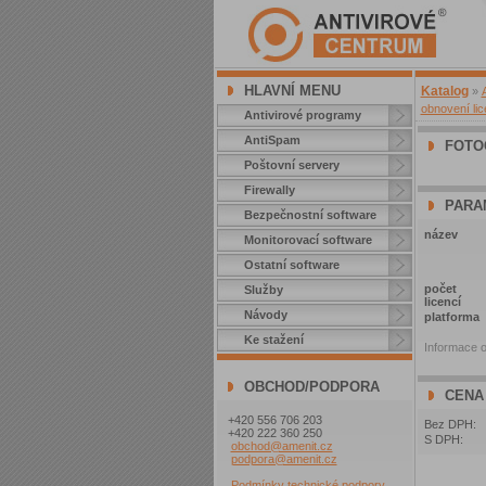
HLAVNÍ MENU
Katalog
»
obnovení li
Antivirové programy
AntiSpam
FOTO
Poštovní servery
Firewally
PARA
Bezpečnostní software
název
Monitorovací software
Ostatní software
počet
Služby
licencí
Návody
platforma
Ke stažení
Informace o
OBCHOD/PODPORA
CENA
+420 556 706 203
Bez DPH:
+420 222 360 250
S DPH:
obchod@amenit.cz
podpora@amenit.cz
Podmínky technické podpory