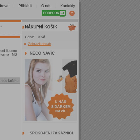
trovat
Přihlásit
O nás
Kontakty
|
|
|
»
NÁKUPNÍ KOŠÍK
Cena:
0 Kč
Zobrazit obsah
ení licence
NĚCO NAVÍC
atforma MS
SPOKOJENÍ ZÁKAZNÍCI