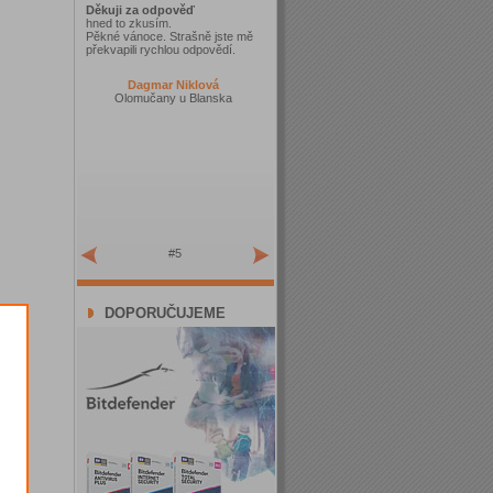
Děkuji za odpověď
hned to zkusím.
Pěkné vánoce. Strašně jste mě
překvapili rychlou odpovědí.
Dagmar Niklová
Olomučany u Blanska
#5
DOPORUČUJEME