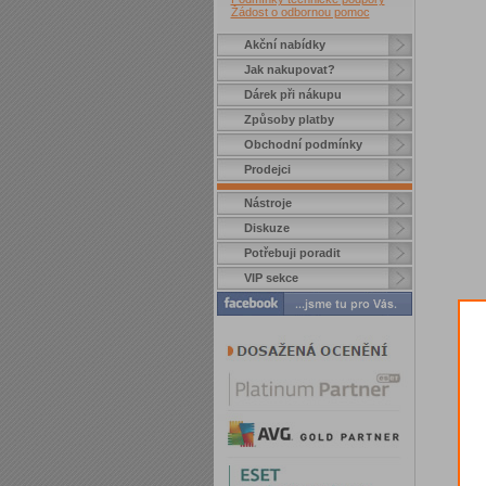
Žádost o odbornou pomoc
Akční nabídky
Jak nakupovat?
Dárek při nákupu
Způsoby platby
Obchodní podmínky
Prodejci
Nástroje
Diskuze
Potřebuji poradit
VIP sekce