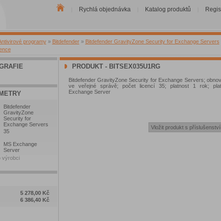
Rychlá objednávka
Katalog produktů
Regis
|
|
|
Antivirové programy
»
Bitdefender
»
Bitdefender GravityZone Security for Exchange Servers
cence
GRAFIE
PRODUKT - BITSEX035U1RG
Bitdefender GravityZone Security for Exchange Servers; obnov
ve veřejné správě; počet licencí 35; platnost 1 rok; pl
Exchange Server
METRY
Bitdefender
GravityZone
Security for
Exchange Servers
35
MS Exchange
Server
 výrobci
5 278,00 Kč
6 386,40 Kč