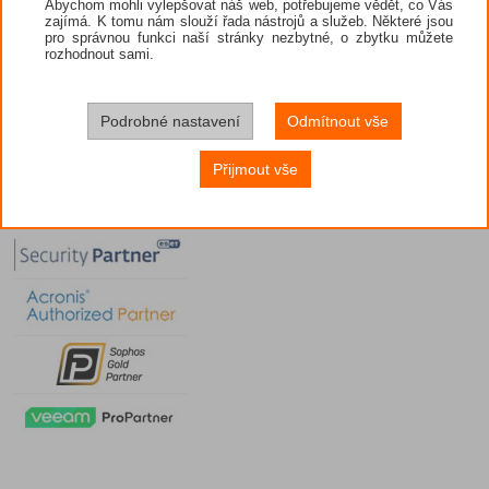
Abychom mohli vylepšovat náš web, potřebujeme vědět, co Vás
zajímá. K tomu nám slouží řada nástrojů a služeb. Některé jsou
pro správnou funkci naší stránky nezbytné, o zbytku můžete
rozhodnout sami.
Podrobné nastavení
Odmítnout vše
Přijmout vše