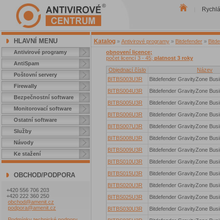
Rychl
|
HLAVNÍ MENU
Katalog
»
Antivirové programy
»
Bitdefender
»
Bitd
Antivirové programy
obnovení licence;
počet licencí 3 - 45;
platnost 3 roky
AntiSpam
Objednací číslo
Název
Poštovní servery
BITBS003U3R
Bitdefender GravityZone Busi
Firewally
BITBS004U3R
Bitdefender GravityZone Busi
Bezpečnostní software
BITBS005U3R
Bitdefender GravityZone Busi
Monitorovací software
BITBS006U3R
Bitdefender GravityZone Busi
Ostatní software
BITBS007U3R
Bitdefender GravityZone Busi
Služby
BITBS008U3R
Bitdefender GravityZone Busi
Návody
BITBS009U3R
Bitdefender GravityZone Busi
Ke stažení
BITBS010U3R
Bitdefender GravityZone Busi
BITBS015U3R
Bitdefender GravityZone Busi
OBCHOD/PODPORA
BITBS020U3R
Bitdefender GravityZone Busi
+420 556 706 203
+420 222 360 250
BITBS025U3R
Bitdefender GravityZone Busi
obchod@amenit.cz
podpora@amenit.cz
BITBS030U3R
Bitdefender GravityZone Busi
Podmínky technické podpory