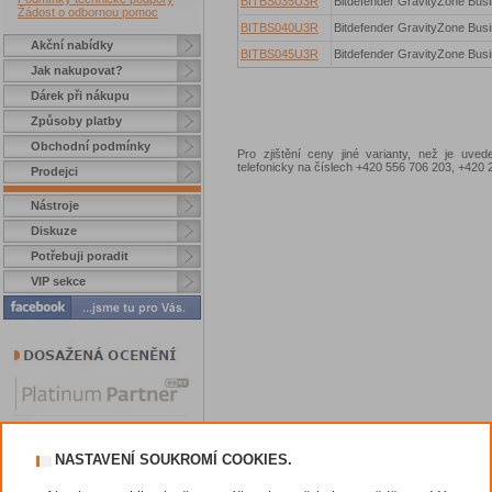
BITBS035U3R
Bitdefender GravityZone Busi
Žádost o odbornou pomoc
BITBS040U3R
Bitdefender GravityZone Busi
Akční nabídky
BITBS045U3R
Bitdefender GravityZone Busi
Jak nakupovat?
Dárek při nákupu
Způsoby platby
Obchodní podmínky
Pro zjištění ceny jiné varianty, než je uve
telefonicky na číslech +420 556 706 203, +42
Prodejci
Nástroje
Diskuze
Potřebuji poradit
VIP sekce
NASTAVENÍ SOUKROMÍ COOKIES.