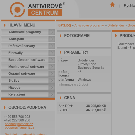
Rychl
|
HLAVNÍ MENU
Katalog
»
Antivirové programy
»
Bitdefender
»
Bitd
Antivirové programy
FOTOGRAFIE
PRODUK
AntiSpam
Bitdefende
Poštovní servery
licencí 45; 
PARAMETRY
Firewally
Bezpečnostní software
název
Bitdefender
GravityZone
Monitorovací software
Business Security
počet
45
Ostatní software
licencí
platforma
Windows
Služby
Informace o výrobci
Návody
Ke stažení
CENA
Bez DPH:
38 295,00 Kč
OBCHOD/PODPORA
S DPH:
46 337,00 Kč
+420 556 706 203
+420 222 360 250
obchod@amenit.cz
podpora@amenit.cz
Podmínky technické podpory