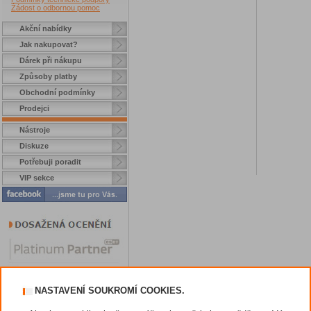
Žádost o odbornou pomoc
Akční nabídky
Jak nakupovat?
Dárek při nákupu
Způsoby platby
Obchodní podmínky
Prodejci
Nástroje
Diskuze
Potřebuji poradit
VIP sekce
NASTAVENÍ SOUKROMÍ COOKIES.