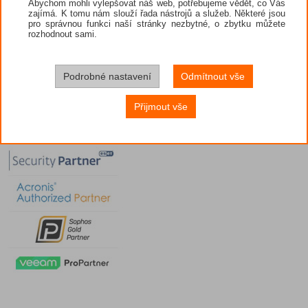
Abychom mohli vylepšovat náš web, potřebujeme vědět, co Vás
zajímá. K tomu nám slouží řada nástrojů a služeb. Některé jsou
pro správnou funkci naší stránky nezbytné, o zbytku můžete
rozhodnout sami.
Podrobné nastavení
Odmítnout vše
Přijmout vše