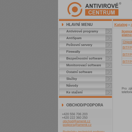
HLAVNÍ MENU
Katalog
»
Antivirové programy
licenc
platnos
AntiSpam
Objedn
Poštovní servery
BITFP
Firewally
BITFP
Bezpečnostní software
BITFP
Monitorovací software
Ostatní software
Služby
Návody
Pro zj
telefo
Ke stažení
OBCHOD/PODPORA
+420 556 706 203
+420 222 360 250
obchod@amenit.cz
podpora@amenit.cz
Podmínky technické podpory