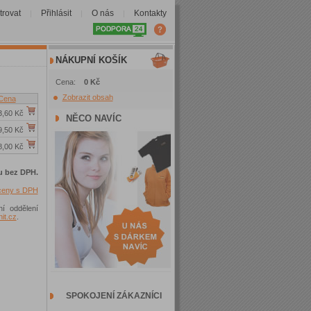
trovat
Přihlásit
O nás
Kontakty
|
|
|
NÁKUPNÍ KOŠÍK
Cena:
0 Kč
Zobrazit obsah
Cena
3,60 Kč
NĚCO NAVÍC
9,50 Kč
8,00 Kč
u bez DPH.
 ceny s DPH
ní oddělení
t.cz
.
SPOKOJENÍ ZÁKAZNÍCI