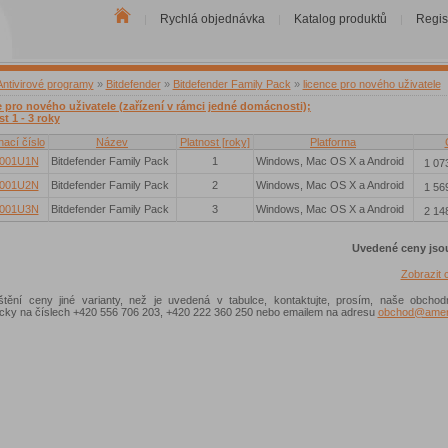
Rychlá objednávka
Katalog produktů
Regis
|
|
|
Antivirové programy
»
Bitdefender
»
Bitdefender Family Pack
»
licence pro nového uživatele
e pro nového uživatele (zařízení v rámci jedné domácnosti);
t 1 - 3 roky
ací číslo
Název
Platnost [roky]
Platforma
001U1N
Bitdefender Family Pack
1
Windows, Mac OS X a Android
1 07
001U2N
Bitdefender Family Pack
2
Windows, Mac OS X a Android
1 56
001U3N
Bitdefender Family Pack
3
Windows, Mac OS X a Android
2 14
Uvedené ceny jso
Zobrazit
ištění ceny jiné varianty, než je uvedená v tabulce, kontaktujte, prosím, naše obchod
nicky na číslech +420 556 706 203, +420 222 360 250 nebo emailem na adresu
obchod@ameni