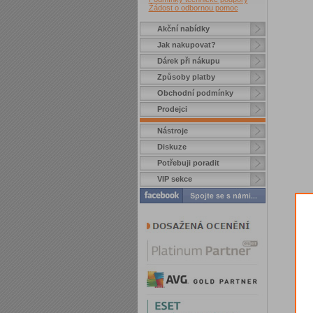
Žádost o odbornou pomoc
Akční nabídky
Jak nakupovat?
Dárek při nákupu
Způsoby platby
Obchodní podmínky
Prodejci
Nástroje
Diskuze
Potřebuji poradit
VIP sekce