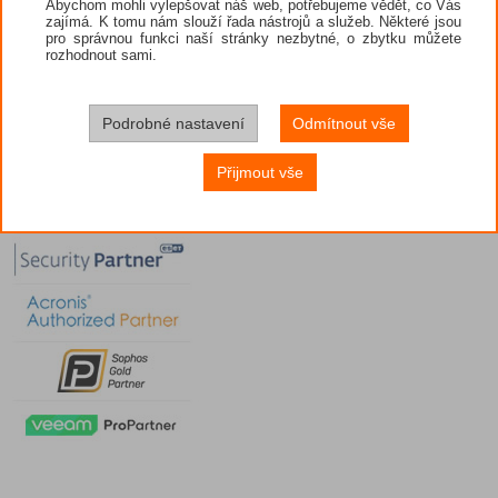
Abychom mohli vylepšovat náš web, potřebujeme vědět, co Vás
zajímá. K tomu nám slouží řada nástrojů a služeb. Některé jsou
pro správnou funkci naší stránky nezbytné, o zbytku můžete
rozhodnout sami.
Podrobné nastavení
Odmítnout vše
Přijmout vše