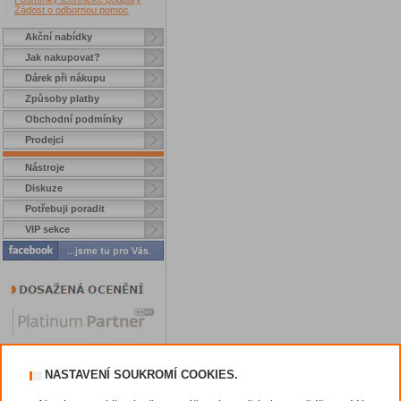
Žádost o odbornou pomoc
Akční nabídky
Jak nakupovat?
Dárek při nákupu
Způsoby platby
Obchodní podmínky
Prodejci
Nástroje
Diskuze
Potřebuji poradit
VIP sekce
NASTAVENÍ SOUKROMÍ COOKIES.