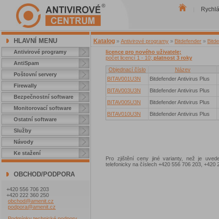
Rychl
|
HLAVNÍ MENU
Katalog
»
Antivirové programy
»
Bitdefender
»
Bitde
Antivirové programy
licence pro nového uživatele;
počet licencí 1 - 10;
platnost 3 roky
AntiSpam
Objednací číslo
Název
Poštovní servery
BITAV001U3N
Bitdefender Antivirus Plus
Firewally
BITAV003U3N
Bitdefender Antivirus Plus
Bezpečnostní software
BITAV005U3N
Bitdefender Antivirus Plus
Monitorovací software
BITAV010U3N
Bitdefender Antivirus Plus
Ostatní software
Služby
Návody
Ke stažení
Pro zjištění ceny jiné varianty, než je uve
telefonicky na číslech +420 556 706 203, +42
OBCHOD/PODPORA
+420 556 706 203
+420 222 360 250
obchod@amenit.cz
podpora@amenit.cz
Podmínky technické podpory