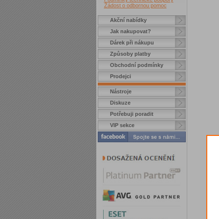
Žádost o odbornou pomoc
Akční nabídky
Jak nakupovat?
Dárek při nákupu
Způsoby platby
Obchodní podmínky
Prodejci
Nástroje
Diskuze
Potřebuji poradit
VIP sekce