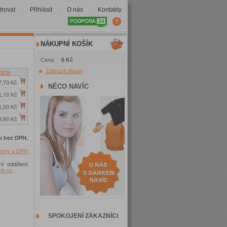
trovat
Přihlásit
O nás
Kontakty
|
|
|
NÁKUPNÍ KOŠÍK
Cena:
0 Kč
Zobrazit obsah
Cena
,70 Kč
NĚCO NAVÍC
,70 Kč
,00 Kč
3,60 Kč
u bez DPH.
 ceny s DPH
ní oddělení
t.cz
.
SPOKOJENÍ ZÁKAZNÍCI