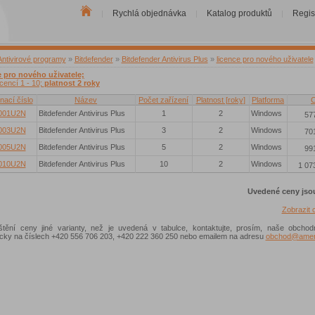
Rychlá objednávka
Katalog produktů
Regis
|
|
|
Antivirové programy
»
Bitdefender
»
Bitdefender Antivirus Plus
»
licence pro nového uživatele
e pro nového uživatele;
icencí 1 - 10;
platnost 2 roky
nací číslo
Název
Počet zařízení
Platnost [roky]
Platforma
001U2N
Bitdefender Antivirus Plus
1
2
Windows
577
003U2N
Bitdefender Antivirus Plus
3
2
Windows
701
005U2N
Bitdefender Antivirus Plus
5
2
Windows
991
010U2N
Bitdefender Antivirus Plus
10
2
Windows
1 07
Uvedené ceny jso
Zobrazit
ištění ceny jiné varianty, než je uvedená v tabulce, kontaktujte, prosím, naše obchod
nicky na číslech +420 556 706 203, +420 222 360 250 nebo emailem na adresu
obchod@ameni