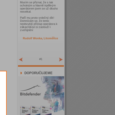
Musím se přiznat, že s tak
ochotným a hlavně trpělivým
operátorem jsem se už dlouho
nesetkal.
Patří mu proto srdečný dík!
Domnívám se, že tento
neobvyklý přístup operátora k
zákazníkovi si zaslouží i
zveřejnění
Rudolf Wonka, Litoměřice
#1
DOPORUČUJEME