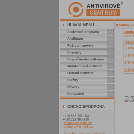
HLAVNÍ MENU
Katalog
»
Antivirové programy
licenc
počet l
AntiSpam
Objed
Poštovní servery
BITAV
Firewally
BITAV
Bezpečnostní software
BITAV
Monitorovací software
BITAV
Ostatní software
Služby
Návody
Ke stažení
Pro zj
telefo
OBCHOD/PODPORA
+420 556 706 203
+420 222 360 250
obchod@amenit.cz
podpora@amenit.cz
Podmínky technické podpory