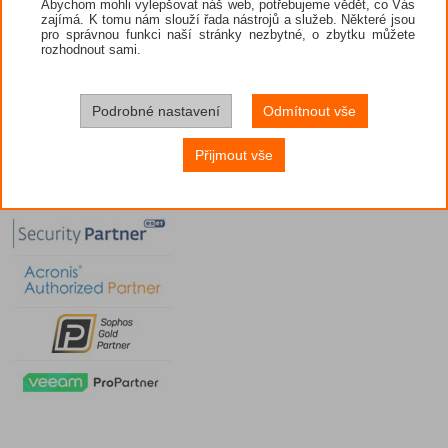
Abychom mohli vylepšovat náš web, potřebujeme vědět, co Vás
zajímá. K tomu nám slouží řada nástrojů a služeb. Některé jsou
pro správnou funkci naší stránky nezbytné, o zbytku můžete
rozhodnout sami.
Podrobné nastavení
Odmítnout vše
Přijmout vše