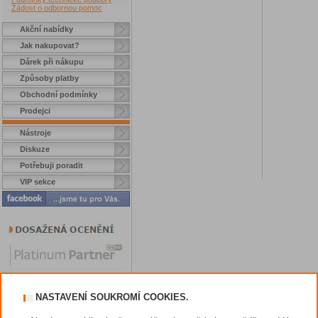
Žádost o odbornou pomoc
Akční nabídky
Jak nakupovat?
Dárek při nákupu
Způsoby platby
Obchodní podmínky
Prodejci
Nástroje
Diskuze
Potřebuji poradit
VIP sekce
NASTAVENÍ SOUKROMÍ COOKIES.