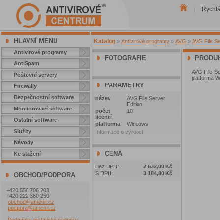
Rychl
|
HLAVNÍ MENU
Katalog
»
Antivirové programy
»
AVG
»
AVG File Se
Antivirové programy
FOTOGRAFIE
PRODUK
AntiSpam
AVG File Ser
Poštovní servery
platforma 
PARAMETRY
Firewally
Bezpečnostní software
název
AVG File Server
Edition
Monitorovací software
počet
10
licencí
Ostatní software
platforma
Windows
Služby
Informace o výrobci
Návody
CENA
Ke stažení
Bez DPH:
2 632,00 Kč
S DPH:
3 184,80 Kč
OBCHOD/PODPORA
+420 556 706 203
+420 222 360 250
obchod@amenit.cz
podpora@amenit.cz
Podmínky technické podpory